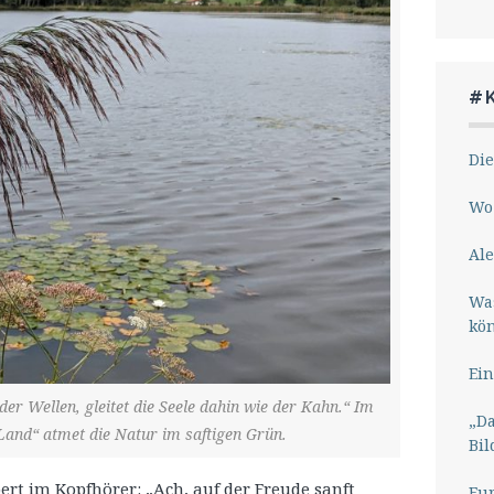
#
Die
Wo 
Ale
Wa
kö
Ein
er Wellen, gleitet die Seele dahin wie der Kahn.“ Im
„Da
Land“ atmet die Natur im saftigen Grün.
Bil
ert im Kopfhörer: „Ach, auf der Freude sanft
Eu