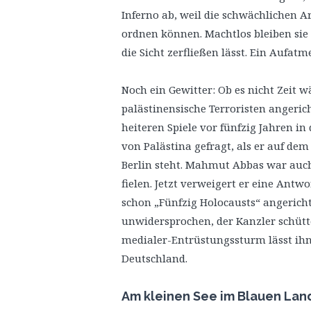
Inferno ab, weil die schwächlichen A
ordnen können. Machtlos bleiben sie
die Sicht zerfließen lässt. Ein Aufat
Noch ein Gewitter: Ob es nicht Zeit w
palästinensische Terroristen angeric
heiteren Spiele vor fünfzig Jahren in
von Palästina gefragt, als er auf de
Berlin steht. Mahmut Abbas war auch 
fielen. Jetzt verweigert er eine Antwo
schon „Fünfzig Holocausts“ angericht
unwidersprochen, der Kanzler schütt
medialer-Entrüstungssturm lässt ihn w
Deutschland.
Am kleinen See im Blauen Lan