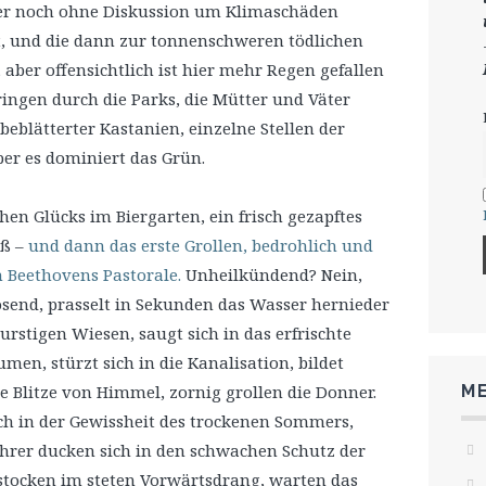
mer noch ohne Diskussion um Klimaschäden
Lautstärke
t, und die dann zur tonnenschweren tödlichen
zu
, aber offensichtlich ist hier mehr Regen gefallen
regeln.
ringen durch die Parks, die Mütter und Väter
beblätterter Kastanien, einzelne Stellen der
ber es dominiert das Grün.
n Glücks im Biergarten, ein frisch gezapftes
äß –
und dann das erste Grollen, bedrohlich und
n Beethovens Pastorale.
Unheilkündend? Nein,
send, prasselt in Sekunden das Wasser hernieder
durstigen Wiesen, saugt sich in das erfrischte
men, stürzt sich in die Kanalisation, bildet
ME
 Blitze von Himmel, zornig grollen die Donner.
ch in der Gewissheit des trockenen Sommers,
ahrer ducken sich in den schwachen Schutz der
stocken im steten Vorwärtsdrang, warten das