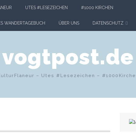
ANEUR
UTES #LESEZEICHEN
#1000 KIRCHEN
HES WANDERTAGEBUCH
ÜBER UNS
DATENSCHUTZ
vogtpost.de
KulturFlaneur – Utes #Lesezeichen – #1000Kirch