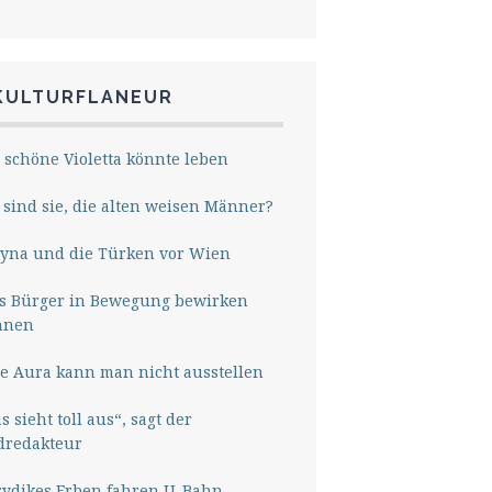
KULTURFLANEUR
 schöne Violetta könnte leben
sind sie, die alten weisen Männer?
yna und die Türken vor Wien
s Bürger in Bewegung bewirken
nnen
e Aura kann man nicht ausstellen
s sieht toll aus“, sagt der
dredakteur
rydikes Erben fahren U-Bahn