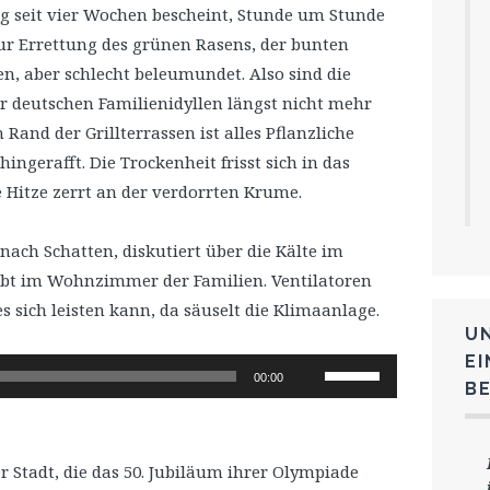
g seit vier Wochen bescheint, Stunde um Stunde
zur Errettung des grünen Rasens, der bunten
n, aber schlecht beleumundet. Also sind die
r deutschen Familienidyllen längst nicht mehr
and der Grillterrassen ist alles Pflanzliche
ngerafft. Die Trockenheit frisst sich in das
e Hitze zerrt an der verdorrten Krume.
nach Schatten, diskutiert über die Kälte im
eibt im Wohnzimmer der Familien. Ventilatoren
s sich leisten kann, da säuselt die Klimaanlage.
U
E
Pfeiltasten
00:00
B
Hoch/Runter
benutzen,
um
r Stadt, die das 50. Jubiläum ihrer Olympiade
die