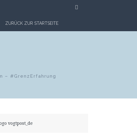
SUCHE
ZURÜCK ZUR STARTSEITE
en – #GrenzErfahrung