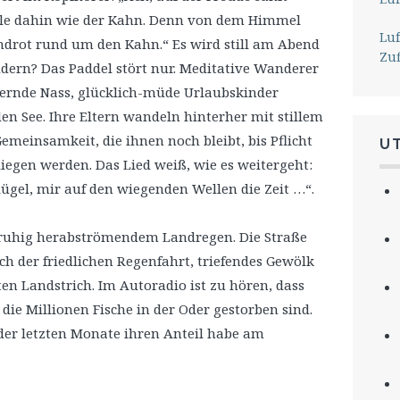
eele dahin wie der Kahn. Denn von dem Himmel
Lu
endrot rund um den Kahn.“ Es wird still am Abend
Zu
dern? Das Paddel stört nur. Meditative Wanderer
zernde Nass, glücklich-müde Urlaubskinder
en See. Ihre Eltern wandeln hinterher mit stillem
Gemeinsamkeit, die ihnen noch bleibt, bis Pflicht
U
liegen werden. Das Lied weiß, wie es weitergeht:
ügel, mir auf den wiegenden Wellen die Zeit …“.
i ruhig herabströmendem Landregen. Die Straße
sch der friedlichen Regenfahrt, triefendes Gewölk
n Landstrich. Im Autoradio ist zu hören, dass
ie Millionen Fische in der Oder gestorben sind.
t der letzten Monate ihren Anteil habe am