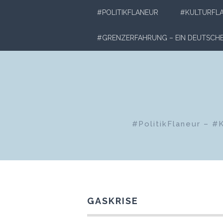
Zum
#POLITIKFLANEUR
#KULTURFL
Inhalt
springen
#GRENZERFAHRUNG – EIN DEUTSC
#PolitikFlaneur – #
GASKRISE