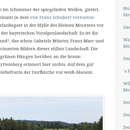
Hub
n im Schimmer der spiegelnden Wellen, gleitet,
ble
träumt in dem
von Franz Schubert vertonten
rlaubsgast in der Idylle des kleinen Moorsees vor
Das
er bayerischen Voralpenlandschaft. Es ist die
Wa
and“, das schon Gabriele Münter, Franz Marc und
kö
räumten Bildern dieser stillen Landschaft. Die
tgrünen Hängen herüber, an die braun
Der
rttemberg erinnert hier nichts. Auf dem gut
´s 
r Zwiebelturm der Dorfkirche vor weiß-blauem
Wil
Mor
Der
Der
Der