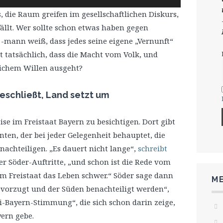
Hoch/Runter
, die Raum greifen im gesellschaftlichen Diskurs,
benutzen,
llt. Wer sollte schon etwas haben gegen
um
-mann weiß, dass jedes seine eigene „Vernunft“
die
 tatsächlich, dass die Macht vom Volk, und
Lautstärke
lichem Willen ausgeht?
zu
regeln.
beschließt, Land setzt um
se im Freistaat Bayern zu besichtigen. Dort gibt
ten, der bei jeder Gelegenheit behauptet, die
achteiligen. „Es dauert nicht lange“,
schreibt
r Söder-Auftritte, „und schon ist die Rede vom
 Freistaat das Leben schwer.“ Söder sage dann
ME
evorzugt und der Süden benachteiligt werden“,
i-Bayern-Stimmung“, die sich schon darin zeige,
ern gebe.