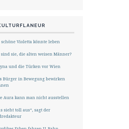
KULTURFLANEUR
 schöne Violetta könnte leben
sind sie, die alten weisen Männer?
yna und die Türken vor Wien
s Bürger in Bewegung bewirken
nnen
e Aura kann man nicht ausstellen
s sieht toll aus“, sagt der
dredakteur
rydikes Erben fahren U-Bahn