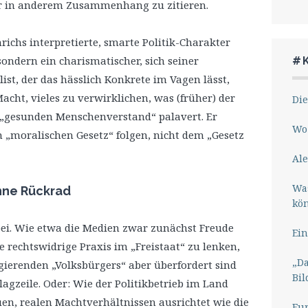
r in anderem Zusammenhang zu zitieren.
richs interpretierte, smarte Politik-Charakter
ondern ein charismatischer, sich seiner
#
st, der das hässlich Konkrete im Vagen lässt,
Macht, vieles zu verwirklichen, was (früher) der
Die
 „gesunden Menschenverstand“ palavert. Er
Wo 
 „moralischen Gesetz“ folgen, nicht dem „Gesetz
Ale
Wa
ohne Rückrad
kö
bei. Wie etwa die Medien zwar zunächst Freude
Ein
 rechtswidrige Praxis im „Freistaat“ zu lenken,
„Da
egierenden „Volksbürgers“ aber überfordert sind
Bil
lagzeile. Oder: Wie der Politikbetrieb im Land
euen, realen Machtverhältnissen ausrichtet wie die
Eu