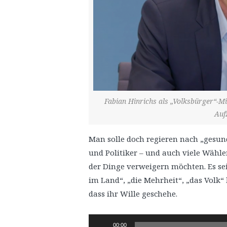
Fabian Hinrichs als „Volksbürger“-M
Auf
Man solle doch regieren nach „gesu
und Politiker – und auch viele Wähl
der Dinge verweigern möchten. Es se
im Land“, „die Mehrheit“, „das Volk“
dass ihr Wille geschehe.
Audio-
00:00