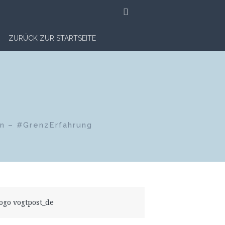
SUCHE
ZURÜCK ZUR STARTSEITE
en – #GrenzErfahrung