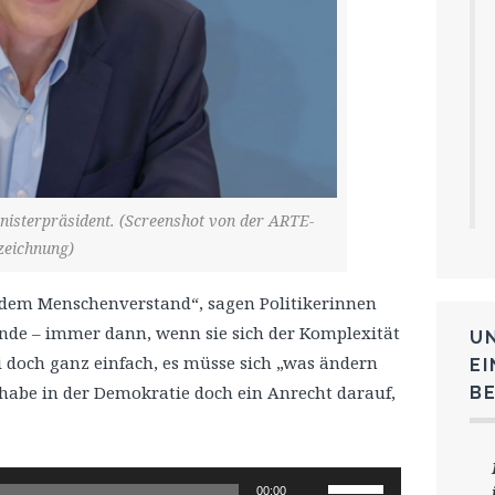
inisterpräsident. (Screenshot von der ARTE-
zeichnung)
ndem Menschenverstand“, sagen Politikerinnen
ende – immer dann, wenn sie sich der Komplexität
U
i doch ganz einfach, es müsse sich „was ändern
E
 habe in der Demokratie doch ein Anrecht darauf,
B
Pfeiltasten
00:00