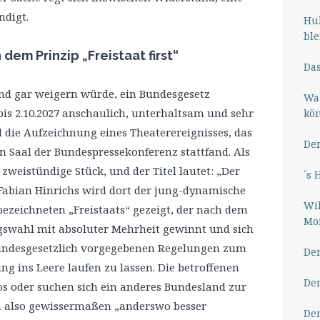
digt.
Hub
ble
dem Prinzip „Freistaat first“
Das
nd gar weigern würde, ein Bundesgesetz
Wa
is 2.10.2027 anschaulich, unterhaltsam und sehr
kö
d die Aufzeichnung eines Theaterereignisses, das
Der
Saal der Bundespressekonferenz stattfand. Als
 zweistündige Stück, und der Titel lautet: „Der
´s 
Fabian Hinrichs wird dort der jung-dynamische
Wil
bezeichneten „Freistaats“ gezeigt, der nach dem
Mor
tagswahl mit absoluter Mehrheit gewinnt und sich
bundesgesetzlich vorgegebenen Regelungen zum
Der
g ins Leere laufen zu lassen. Die betroffenen
Der
 oder suchen sich ein anderes Bundesland zur
 also gewissermaßen „anderswo besser
Der