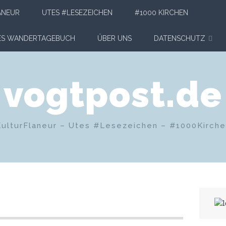
ANEUR
UTES #LESEZEICHEN
#1000 KIRCHEN
HES WANDERTAGEBUCH
ÜBER UNS
DATENSCHUTZ
vogtpost.de
KulturFlaneur – Utes #Lesezeichen – #1000Kirch