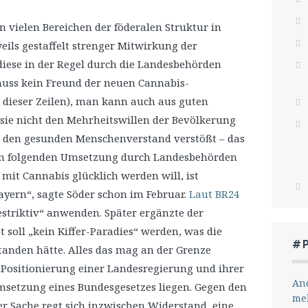
n vielen Bereichen der föderalen Struktur in
ils gestaffelt strenger Mitwirkung der
iese in der Regel durch die Landesbehörden
muss kein Freund der neuen Cannabis-
r dieser Zeilen), man kann auch aus guten
sie nicht den Mehrheitswillen der Bevölkerung
en den gesunden Menschenverstand verstößt – das
 nun folgenden Umsetzung durch Landesbehörden
r mit Cannabis glücklich werden will, ist
ayern“, sagte Söder schon im Februar.
Laut BR24
estriktiv“ anwenden. Später ergänzte der
t soll „kein Kiffer-Paradies“ werden, was die
#
standen hätte. Alles das mag an der Grenze
 Positionierung einer Landesregierung und ihrer
And
msetzung eines Bundesgesetzes liegen. Gegen den
me
ser Sache regt sich inzwischen Widerstand, eine