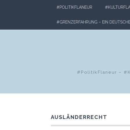
Zum
#POLITIKFLANEUR
#KULTURFL
Inhalt
springen
#GRENZERFAHRUNG – EIN DEUTSC
#PolitikFlaneur – #
AUSLÄNDERRECHT