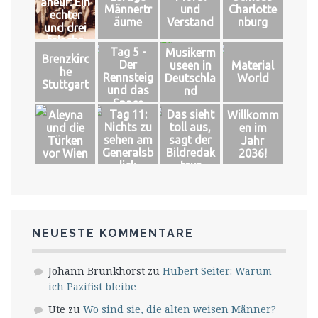
aneur: Ein
Männertr
und
Charlotte
echter
äume
Verstand
nburg
und drei
falsche
Tag 5 -
Musikerm
Könige
Brenzkirc
Der
useen in
Material
he
Rennsteig
Deutschla
World
Stuttgart
und das
nd
Space
Tag 11:
Das sieht
Aleyna
Willkomm
Nichts zu
toll aus,
und die
en im
sehen am
sagt der
Türken
Jahr
Generalsb
Bildredak
vor Wien
2036!
lick
teur
NEUESTE KOMMENTARE
Johann Brunkhorst
zu
Hubert Seiter: Warum
ich Pazifist bleibe
Ute
zu
Wo sind sie, die alten weisen Männer?