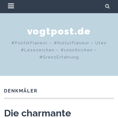
Zum
PRIMÄRES
SU
Inhalt
MENÜ
springen
vogtpost.de
#PolitikFlaneur – #KulturFlaneur – Utes
#Lesezeichen – #1000Kirchen –
#GrenzErfahrung
DENKMÄLER
Die charmante