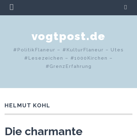
Zum
PRIMÄRES
SU
Inhalt
MENÜ
springen
vogtpost.de
#PolitikFlaneur – #KulturFlaneur – Utes
#Lesezeichen – #1000Kirchen –
#GrenzErfahrung
HELMUT KOHL
Die charmante