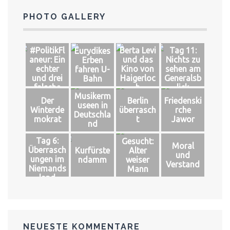
PHOTO GALLERY
#PolitikFl
Berta Levi
Tag 11:
Eurydikes
aneur: Ein
und das
Nichts zu
Erben
echter
Kino von
sehen am
fahren U-
und drei
Haigerloc
Generalsb
Bahn
falsche
h
lick
Musikerm
Könige
Der
Berlin
Friedenski
useen in
Winterde
überrasch
rche
Deutschla
mokrat
t
Jawor
nd
Tag 6:
Gesucht:
Moral
Überrasch
Kurfürste
Alter
und
ungen im
ndamm
weiser
Verstand
Niemands
Mann
land
NEUESTE KOMMENTARE