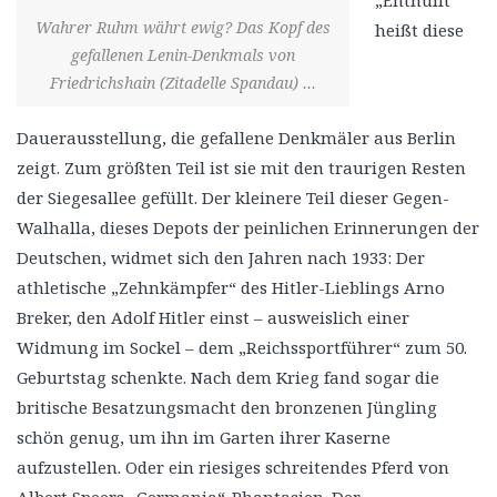
Wahrer Ruhm währt ewig? Das Kopf des
heißt diese
gefallenen Lenin-Denkmals von
Friedrichshain (Zitadelle Spandau) …
Dauerausstellung, die gefallene Denkmäler aus Berlin
zeigt. Zum größten Teil ist sie mit den traurigen Resten
der Siegesallee gefüllt. Der kleinere Teil dieser Gegen-
Walhalla, dieses Depots der peinlichen Erinnerungen der
Deutschen, widmet sich den Jahren nach 1933: Der
athletische „Zehnkämpfer“ des Hitler-Lieblings Arno
Breker, den Adolf Hitler einst – ausweislich einer
Widmung im Sockel – dem „Reichssportführer“ zum 50.
Geburtstag schenkte. Nach dem Krieg fand sogar die
britische Besatzungsmacht den bronzenen Jüngling
schön genug, um ihn im Garten ihrer Kaserne
aufzustellen. Oder ein riesiges schreitendes Pferd von
Albert Speers „Germania“-Phantasien. Der