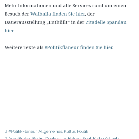
Mehr Informationen und alle Services rund um einen
Besuch der
Walhalla finden Sie hier
, der
Dauerausstellung „Enthüllt“ in der
Zitadelle Spandau
hier.
Weitere Texte als
#Politikflaneur finden Sie hier
.
#PolitikFlaneur
,
Allgemeines
,
Kultur
,
Politik
Arno Breker
,
Berlin
,
Denkmäler
,
Helmut Kohl
,
Käthe Kollwitz
,