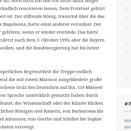
 alt, noch dazu hat ihn vor nicht allzu langer
gründlich renovieren lassen. Dem Freistaat gehört
t ist. Der stiftende König, trauernd über die das
 Napoleons, hatte einst anderes verordnet. Der
 gehören, wenn er wieder erstünde. Das hätte
 zuletzt nach dem 3. Oktober 1990, aber die Bayern
ollen, und die Bundesregierung hat bis heute
rperlichen Begrenztheit die Treppe endlich
fend die mit rotem Marmor ausgekleidete große
rochene Stolz des Deutschen auf ihn. 119 Männer
scher Sprache unsterblich gemacht haben durch
kunst, der Wissenschaft oder der Künste blicken
#
rlichen Königen und Kaisern, von Barbarossa bis
ad Adenauer, von Goethe und Schiller bis Sophie
And
rbüsten verewigt.
me