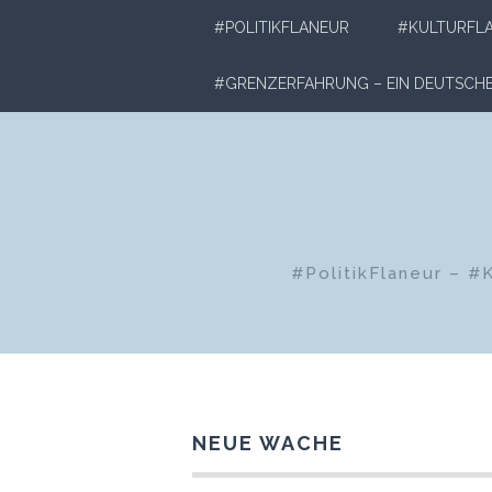
Zum
#POLITIKFLANEUR
#KULTURFL
Inhalt
springen
#GRENZERFAHRUNG – EIN DEUTSC
#PolitikFlaneur – #
NEUE WACHE