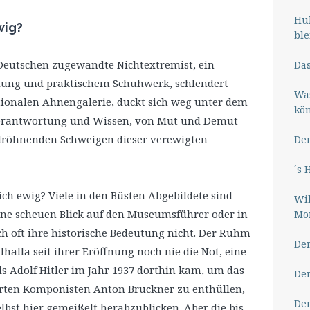
Hub
wig?
ble
 Deutschen zugewandte Nichtextremist, ein
Das
idung und praktischem Schuhwerk, schlendert
Wa
ionalen Ahnengalerie, duckt sich weg unter dem
kö
 Verantwortung und Wissen, von Mut und Demut
dröhnenden Schweigen dieser verewigten
Der
´s 
h ewig? Viele in den Büsten Abgebildete sind
Wil
ne scheuen Blick auf den Museumsführer oder in
Mor
ich oft ihre historische Bedeutung nicht. Der Ruhm
Der
halla seit ihrer Eröffnung noch nie die Not, eine
s Adolf Hitler im Jahr 1937 dorthin kam, um das
Der
rten Komponisten Anton Bruckner zu enthüllen,
Der
lbst hier gemeißelt herabzublicken. Aber die bis