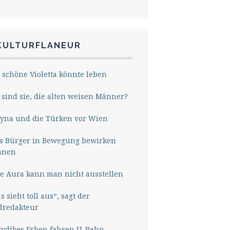
KULTURFLANEUR
 schöne Violetta könnte leben
sind sie, die alten weisen Männer?
yna und die Türken vor Wien
s Bürger in Bewegung bewirken
nnen
e Aura kann man nicht ausstellen
s sieht toll aus“, sagt der
dredakteur
rydikes Erben fahren U-Bahn