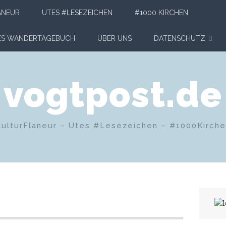
ANEUR
UTES #LESEZEICHEN
#1000 KIRCHEN
HES WANDERTAGEBUCH
ÜBER UNS
DATENSCHUTZ
vogtpost.de
KulturFlaneur – Utes #Lesezeichen – #1000Kirch