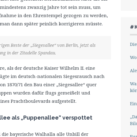
n mindestens zwanzig Jahre tot sein muss, um
fnahme in den Ehrentempel gezogen zu werden,
 man dann später peinlich korrigieren müsste.
#
Die
igen Reste der „Siegesallee“ von Berlin, jetzt als
ng in der Zitadelle Spandau.
Wo 
e, als der deutsche Kaiser Wilhelm II. eine
Ale
erfügte im deutsch-nationalen Siegesrausch nach
Wa
 1870/71 den Bau einer „Siegesallee“ quer
kö
uppen wurden dafür flugs gemeißelt und
ines Prachtboulevards aufgestellt.
Ein
„Da
llee als „Puppenallee“ verspottet
Bil
 die bayerische Walhalla alle Unbill der
Eu