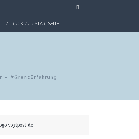
SUCHE
ZURÜCK ZUR STARTSEITE
en – #GrenzErfahrung