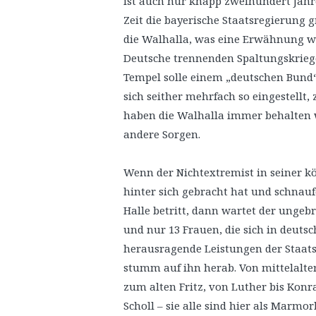
ist auch nur knapp zweihundert Jahre
Zeit die bayerische Staatsregierung 
die Walhalla, was eine Erwähnung wer
Deutsche trennenden Spaltungskriege
Tempel solle einem „deutschen Bund“
sich seither mehrfach so eingestellt,
haben die Walhalla immer behalten w
andere Sorgen.
Wenn der Nichtextremist in seiner kö
hinter sich gebracht hat und schnau
Halle betritt, dann wartet der ungeb
und nur 13 Frauen, die sich in deut
herausragende Leistungen der Staats
stumm auf ihn herab. Von mittelalte
zum alten Fritz, von Luther bis Konr
Scholl – sie alle sind hier als Marmo