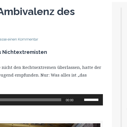
Ambivalenz des
lasse einen Kommentar
s Nichtextremisten
e nicht den Rechtsextremen überlassen, hatte der
eugend empfunden. Nur: Was alles ist „das
Pfeiltasten
00:00
Hoch/Runter
benutzen,
um