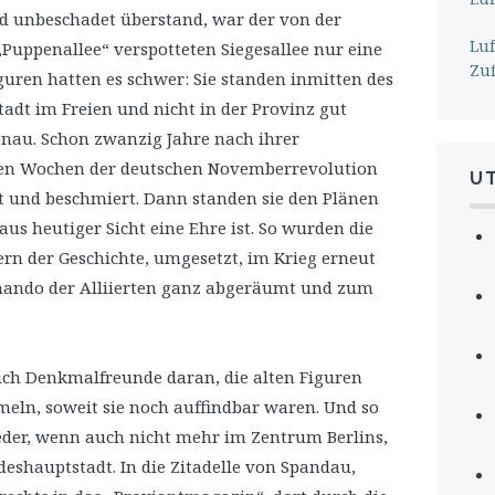
d unbeschadet überstand, war der von der
Lu
„Puppenallee“ verspotteten Siegesallee nur eine
Zu
uren hatten es schwer: Sie standen inmitten des
adt im Freien und nicht in der Provinz gut
nau. Schon zwanzig Jahre nach ihrer
gen Wochen der deutschen Novemberrevolution
U
gt und beschmiert. Dann standen sie den Plänen
us heutiger Sicht eine Ehre ist. So wurden die
rern der Geschichte, umgesetzt, im Krieg erneut
mando der Alliierten ganz abgeräumt und zum
sich Denkmalfreunde daran, die alten Figuren
n, soweit sie noch auffindbar waren. Und so
ieder, wenn auch nicht mehr im Zentrum Berlins,
shauptstadt. In die Zitadelle von Spandau,