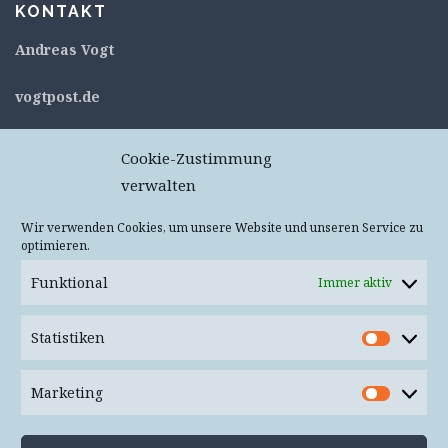
KONTAKT
Andreas Vogt
v
ogtpost.de
c/o flexdienst – #11053
Cookie-Zustimmung
Kurt-Schumacher-Straße 76
verwalten
67663 Kaiserslautern
Deutschland
Wir verwenden Cookies, um unsere Website und unseren Service zu
optimieren.
Keine Pakete oder Päckchen – Annahme wird
verweigert!
Funktional
Immer aktiv
Mail
info(at)vogtpost.de
Statistiken
Statist
Bluesky:
@vogtpost.bsky.social
Marketing
Market
Mastodon:
@vogtpost