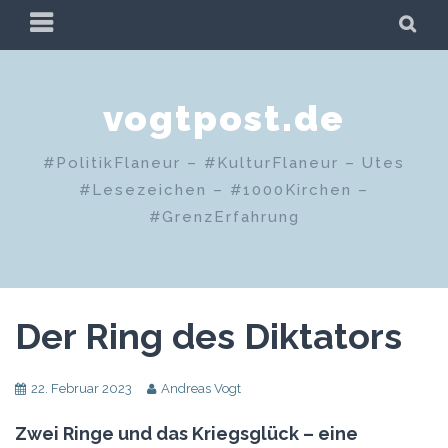
Zum
PRIMÄRES
SU
Inhalt
MENÜ
springen
vogtpost.de
#PolitikFlaneur – #KulturFlaneur – Utes
#Lesezeichen – #1000Kirchen –
#GrenzErfahrung
Der Ring des Diktators
22. Februar 2023
Andreas Vogt
Zwei Ringe und das Kriegsglück – eine