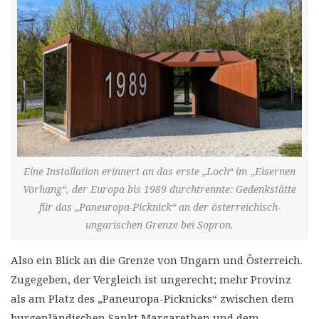
Eine Installation erinnert an das erste „Loch“ im „Eisernen
Vorhang“, der Europa bis 1989 durchtrennte: Gedenkstätte
für das „Paneuropa-Picknick“ an der österreichisch-
ungarischen Grenze bei Sopron.
Also ein Blick an die Grenze von Ungarn und Österreich.
Zugegeben, der Vergleich ist ungerecht; mehr Provinz
als am Platz des „Paneuropa-Picknicks“ zwischen dem
burgenländischen Sankt Margarethen und dem