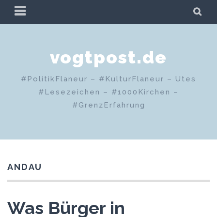
Zum
PRIMÄRES
SU
Inhalt
MENÜ
springen
vogtpost.de
#PolitikFlaneur – #KulturFlaneur – Utes
#Lesezeichen – #1000Kirchen –
#GrenzErfahrung
ANDAU
Was Bürger in