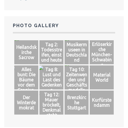
PHOTO GALLERY
Erlöserkir
Tag 2:
Musikerm
Heilandsk
che
Todesstre
useen in
irche
München-
ifen, einst
Deutschla
Sacrow
Schwabin
und heute
nd
g
Alles
Tag 8:
Tag 10:
bunt: Die
Lust und
Zeitenwen
Material
Bäume
Last des
den und
World
vor dem
Gedenken
Geschäfts
Gropius-
s
modelle
Tag 12:
Bau
Der
Brenzkirc
Mauer
Kurfürste
Winterde
he
bröckelt,
ndamm
mokrat
Stuttgart
Denkmal
steht