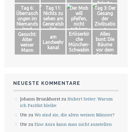
falsche
Tag 6:
Tag 11:
Der Mob
Tag 3: Der
Könige
Überrasch
Nichts zu
will
Gesang
ungen im
sehen am
pfeifen,
der
Niemands
Generalsb
nicht
Zivilisatio
land
lick
zuhören
n
Erlöserkir
Alles
Gesucht:
am
che
bunt: Die
Alter
Landwehr
München-
Bäume
weiser
kanal
Schwabin
vor dem
Mann
g
Gropius-
Bau
NEUESTE KOMMENTARE
Johann Brunkhorst
zu
Hubert Seiter: Warum
ich Pazifist bleibe
Ute
zu
Wo sind sie, die alten weisen Männer?
Ute
zu
Eine Aura kann man nicht ausstellen