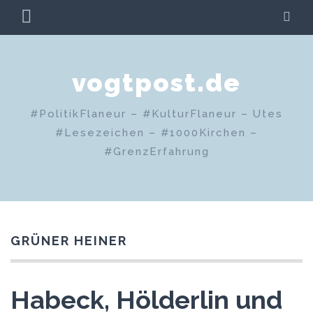
Zum
PRIMÄRES
SU
Inhalt
MENÜ
springen
vogtpost.de
#PolitikFlaneur – #KulturFlaneur – Utes
#Lesezeichen – #1000Kirchen –
#GrenzErfahrung
GRÜNER HEINER
Habeck, Hölderlin und