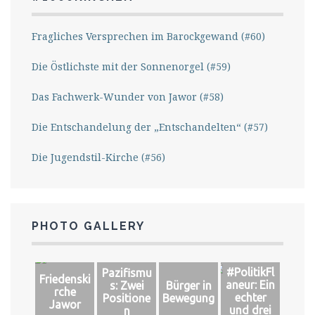
Fragliches Versprechen im Barockgewand (#60)
Die Östlichste mit der Sonnenorgel (#59)
Das Fachwerk-Wunder von Jawor (#58)
Die Entschandelung der „Entschandelten“ (#57)
Die Jugendstil-Kirche (#56)
PHOTO GALLERY
#PolitikFl
Pazifismu
Friedenski
aneur: Ein
s: Zwei
Bürger in
rche
echter
Positione
Bewegung
Jawor
und drei
n