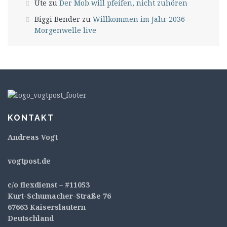
Ute
zu
Der Mob will pfeifen, nicht zuhören
Biggi Bender
zu
Willkommen im Jahr 2036 –
Morgenwelle live
KONTAKT
Andreas Vogt
v
ogtpost.de
c/o flexdienst – #11053
Kurt-Schumacher-Straße 76
67663 Kaiserslautern
Deutschland