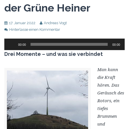
der Grüne Heiner
17. Januar 2022
Andreas Vogt
Hinterlasse einen Kommentar
Audio-
00:00
00:00
Player
Drei Momente – und was sie verbindet
Man kann
die Kraft
hören. Das
Geräusch des
Rotors, ein
tiefes
Brummen
und