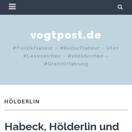
Zum
PRIMÄRES
SU
Inhalt
MENÜ
springen
vogtpost.de
#PolitikFlaneur – #KulturFlaneur – Utes
#Lesezeichen – #1000Kirchen –
#GrenzErfahrung
HÖLDERLIN
Habeck, Hölderlin und