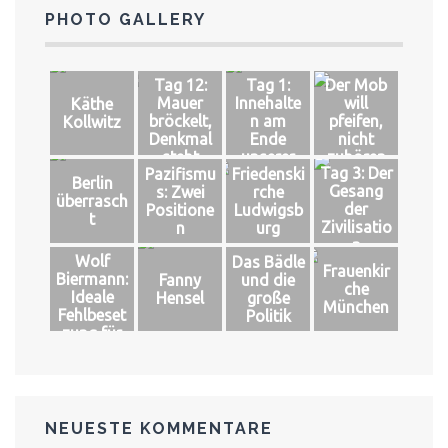
PHOTO GALLERY
Tag 12:
Tag 1:
Der Mob
Mauer
Innehalte
will
Käthe
bröckelt,
n am
pfeifen,
Kollwitz
Denkmal
Ende
nicht
steht
unserer
zuhören
Tag 3: Der
Pazifismu
Friedenski
Welt
Berlin
Gesang
s: Zwei
rche
überrasch
der
Positione
Ludwigsb
t
Zivilisatio
n
urg
n
Wolf
Das Bädle
Frauenkir
Biermann:
Fanny
und die
che
Ideale
Hensel
große
München
Fehlbeset
Politik
zung für
das große
Glück
NEUESTE KOMMENTARE