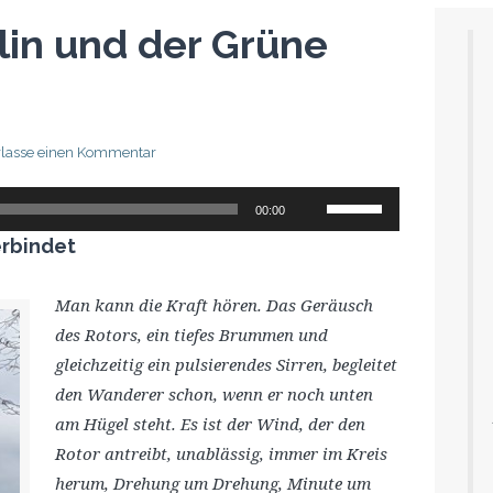
lin und der Grüne
rlasse einen Kommentar
Pfeiltasten
00:00
Hoch/Runter
erbindet
benutzen,
um
Man kann die Kraft hören. Das Geräusch
die
des Rotors, ein tiefes Brummen und
Lautstärke
gleichzeitig ein
pulsierendes Sirren, begleitet
zu
den Wanderer schon, wenn er noch unten
regeln.
am Hügel steht. Es ist der Wind, der den
Rotor antreibt, unablässig, immer im Kreis
herum, Drehung um Drehung, Minute um