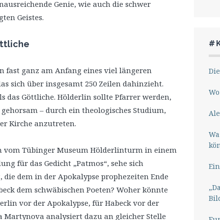
inausreichende Genie, wie auch die schwer
ten Geistes.
#
ttliche
n fast ganz am Anfang eines viel längeren
Die
s sich über insgesamt 250 Zeilen dahinzieht.
Wo 
s das Göttliche. Hölderlin sollte Pfarrer werden,
r gehorsam – durch ein theologisches Studium,
Ale
der Kirche anzutreten.
Wa
kö
tsch vom Tübinger Museum Hölderlinturm in einem
lung für das Gedicht „Patmos“, sehe sich
Ein
t, die dem in der Apokalypse prophezeiten Ende
„Da
Habeck dem schwäbischen Poeten? Woher könnte
Bil
rlin vor der Apokalypse, für Habeck vor der
 Martynova analysiert dazu an gleicher Stelle
Eu