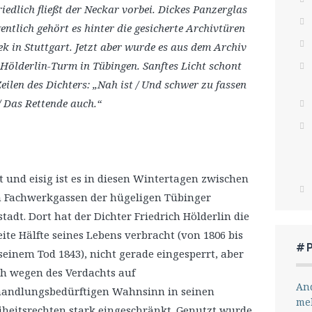
friedlich fließt der Neckar vorbei. Dickes Panzerglas
gentlich gehört es hinter die gesicherte Archivtüren
k in Stuttgart. Jetzt aber wurde es aus dem Archiv
 Hölderlin-Turm in Tübingen. Sanftes Licht schont
eilen des Dichters: „Nah ist / Und schwer zu fassen
/ Das Rettende auch.“
t und eisig ist es in diesen Wintertagen zwischen
 Fachwerkgassen der hügeligen Tübinger
stadt. Dort hat der Dichter Friedrich Hölderlin die
ite Hälfte seines Lebens verbracht (von 1806 bis
#
seinem Tod 1843), nicht gerade eingesperrt, aber
h wegen des Verdachts auf
And
andlungsbedürftigen Wahnsinn in seinen
me
iheitsrechten stark eingeschränkt. Genutzt wurde