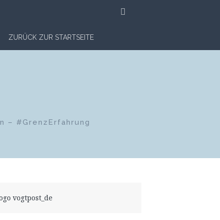
SUCHE
ZURÜCK ZUR STARTSEITE
en – #GrenzErfahrung