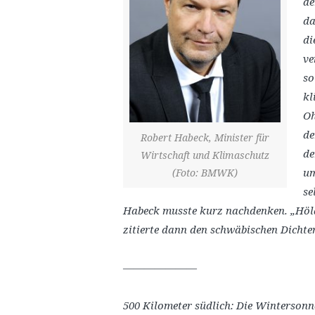
de
da
di
ve
so
kl
Oh
de
Robert Habeck, Minister für
de
Wirtschaft und Klimaschutz
um
(Foto: BMWK)
se
Habeck musste kurz nachdenken. „Hölder
zitierte dann den schwäbischen Dichter
———————
500 Kilometer südlich: Die Winterson