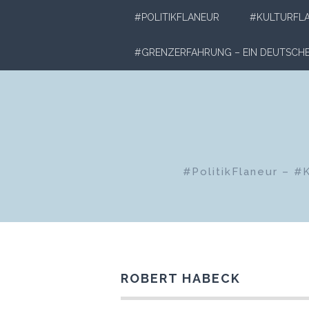
Zum
#POLITIKFLANEUR
#KULTURFL
Inhalt
springen
#GRENZERFAHRUNG – EIN DEUTSC
#PolitikFlaneur – #
ROBERT HABECK