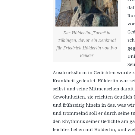
daf
Run
vor
Ged
Der Hölderlin-„Turm“ in
sch
Tübingen, davor ein Denkmal
für Friedrich Hölderlin von Ivo
geg
Beuker
Uni
Sei
Ausdrucksform in Gedichten wurde zu
Krankheit gedeutet. Hölderlin war sei
selbst und seine Mitmenschen damit.
Gewohnheiten, sie reichten deutlich
und frühzeitig hinein in das, was w
und trommelnd soll er durch seine 
den Rhythmus seiner Gedichte am gan
leichtes Leben mit Hölderlin, und vi