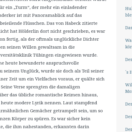
ür ein „Turm“, der mehr ein einladender
Hub
ble
derker ist mit Panoramablick auf das
beieilende Flüsschen. Das von Habeck zitierte
Das
icht hat Hölderlin dort nicht geschrieben, es war
on fertig, als der oftmals unglückliche Dichter
Wa
kö
en seinen Willen gewaltsam in die
versitätsklinik Tübingen eingewiesen wurde.
Der
ne heute bewunderte anspruchsvolle
 seinem Unglück, wurde sie doch als Teil seiner
´s 
ner Zeit um ein Vielfaches voraus, er quälte sich
Wil
 Seine Verse sprengten die damaligen
Mor
 über das übliche romantische Reimen hinaus,
ir heute modere Lyrik nennen. Laut stampfend
Der
turmähnlichen Gemächer getrampelt sein, um so
Der
zen Körper zu spüren. Es war sicher kein
ele, die ihm nahestanden, erkannten darin
Der