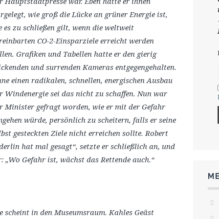
r Hauptstadtpresse war. Eben hatte er ihnen
rgelegt, wie groß die Lücke an grüner Energie ist,
e es zu schließen gilt, wenn die weltweit
reinbarten CO-2-Einsparziele erreicht werden
llen. Grafiken und Tabellen hatte er den gierig
ickenden und surrenden Kameras entgegengehalten.
ne einen radikalen, schnellen, energischen Ausbau
r Windenergie sei das nicht zu schaffen. Nun war
r Minister gefragt worden, wie er mit der Gefahr
gehen würde, persönlich zu scheitern, falls er seine
lbst gesteckten Ziele nicht erreichen sollte. Robert
lin hat mal gesagt“, setzte er schließlich an, und
: „Wo Gefahr ist, wächst das Rettende auch.“
ME
ne scheint in den Museumsraum. Kahles Geäst