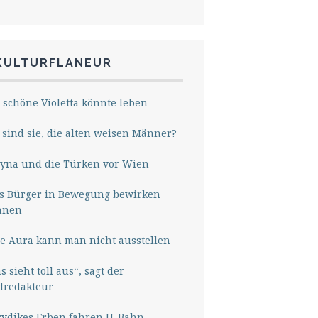
KULTURFLANEUR
 schöne Violetta könnte leben
sind sie, die alten weisen Männer?
yna und die Türken vor Wien
s Bürger in Bewegung bewirken
nnen
e Aura kann man nicht ausstellen
s sieht toll aus“, sagt der
dredakteur
rydikes Erben fahren U-Bahn