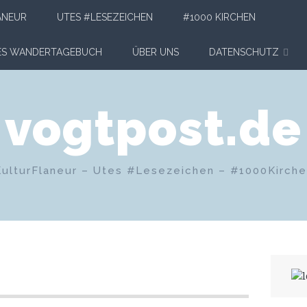
ANEUR
UTES #LESEZEICHEN
#1000 KIRCHEN
HES WANDERTAGEBUCH
ÜBER UNS
DATENSCHUTZ
vogtpost.de
KulturFlaneur – Utes #Lesezeichen – #1000Kirch