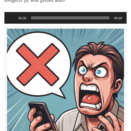
steigern. Ja, was genau also?
Audio-
00:00
00:00
Player