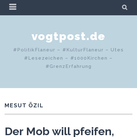
Zum
PRIMÄRES
SU
Inhalt
MENÜ
springen
vogtpost.de
#PolitikFlaneur – #KulturFlaneur – Utes
#Lesezeichen – #1000Kirchen –
#GrenzErfahrung
MESUT ÖZIL
Der Mob will pfeifen,