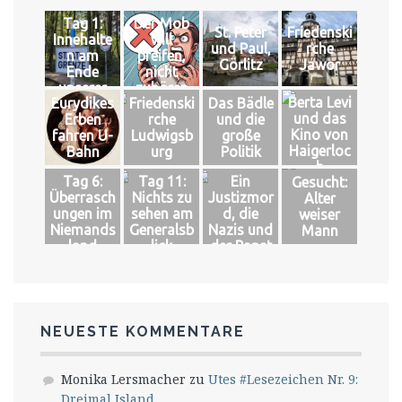
Tag 1:
Der Mob
St. Peter
Friedenski
Innehalte
will
und Paul,
rche
n am
pfeifen,
Görlitz
Jawor
Ende
nicht
unserer
zuhören
Berta Levi
Eurydikes
Friedenski
Das Bädle
Welt
und das
Erben
rche
und die
Kino von
fahren U-
Ludwigsb
große
Haigerloc
Bahn
urg
Politik
h
Tag 6:
Tag 11:
Ein
Gesucht:
Überrasch
Nichts zu
Justizmor
Alter
ungen im
sehen am
d, die
weiser
Niemands
Generalsb
Nazis und
Mann
land
lick
der Papst
NEUESTE KOMMENTARE
Monika Lersmacher
zu
Utes #Lesezeichen Nr. 9:
Dreimal Island