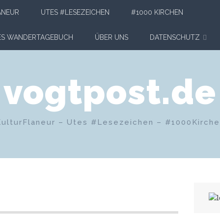
ANEUR
UTES #LESEZEICHEN
#1000 KIRCHEN
HES WANDERTAGEBUCH
ÜBER UNS
DATENSCHUTZ
vogtpost.de
KulturFlaneur – Utes #Lesezeichen – #1000Kirch