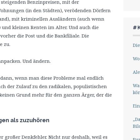
n steigenden Benzinpreisen, mit der
ohnungen (in den Städten), verödenden Dörfern
and), mit kriminellen Ausländern (auch wenn
und kleinen Renten im Alter. Und auch die
#
vorher die Post und die Bankfiliale. Die
e zu.
Die
Wo 
l anpacken. Und ändern.
Ale
, dann, wenn man diese Probleme mal endlich
Wa
ch der Zulauf zu den radikalen, populistischen
kö
keinen Grund mehr für den ganzen Ärger, der die
Ein
„Da
agen als zuzuhören
Bil
r großer Denkfehler. Nicht nur deshalb, weil es
Eu