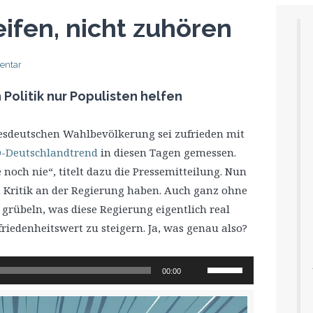
eifen, nicht zuhören
entar
Politik nur Populisten helfen
esdeutschen Wahlbevölkerung sei zufrieden mit
-Deutschlandtrend
in diesen Tagen gemessen.
noch nie“, titelt dazu die Pressemitteilung. Nun
Kritik an der Regierung haben. Auch ganz ohne
grübeln, was diese Regierung eigentlich real
iedenheitswert zu steigern. Ja, was genau also?
Pfeiltasten
00:00
Hoch/Runter
benutzen,