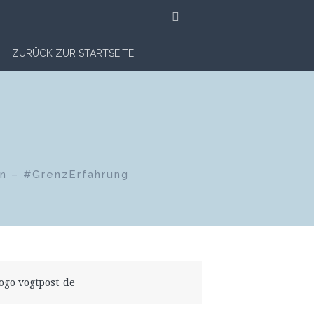
SUCHE
ZURÜCK ZUR STARTSEITE
en – #GrenzErfahrung