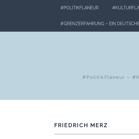
Zum
#POLITIKFLANEUR
#KULTURFL
Inhalt
springen
#GRENZERFAHRUNG – EIN DEUTSC
#PolitikFlaneur – #
FRIEDRICH MERZ