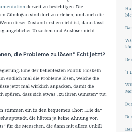
kumentation
derzeit zu besichtigen. Die
Hub
gen Gündoğan sind dort zu erleben, und auch die
ble
nn dieser Zustand erst erreicht ist, dann lässt
Das
ung angeblicher Ursachen und Auslöser nicht
Wa
kö
nnen, die Probleme zu lösen.“ Echt jetzt?
Der
gierung. Eine der beliebtesten Politik-Floskeln
´s 
un endlich mal die Probleme lösen, welche die
Wil
üsse jetzt mal wirklich anpacken, damit die
Mor
 spüren, dass sich etwas „zu ihren Gunsten“ tut.
Der
en stimmen ein in den bequemen Chor: „Die da“
Der
deshauptstadt, die hätten ja keine Ahnung von
ts“ für die Menschen, die dann mit allem Unbill
Der