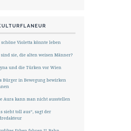
KULTURFLANEUR
 schöne Violetta könnte leben
sind sie, die alten weisen Männer?
yna und die Türken vor Wien
s Bürger in Bewegung bewirken
nnen
e Aura kann man nicht ausstellen
s sieht toll aus“, sagt der
dredakteur
rydikes Erben fahren U-Bahn