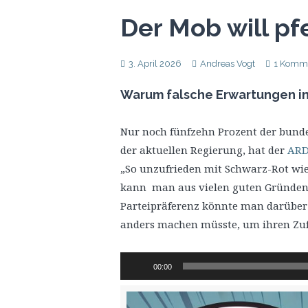
Der Mob will pf
3. April 2026
Andreas Vogt
1 Komm
Warum falsche Erwartungen in 
Nur noch fünfzehn Prozent der bund
der aktuellen Regierung, hat der
ARD
„So unzufrieden mit Schwarz-Rot wie 
kann man aus vielen guten Gründen 
Parteipräferenz könnte man darüber 
anders machen müsste, um ihren Zufr
Audio-
00:00
Player