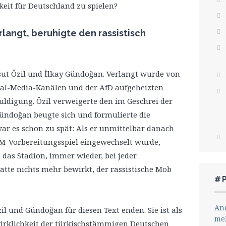
eit für Deutschland zu spielen?
langt, beruhigte den rassistisch
ut Özil und İlkay Gündoğan. Verlangt wurde von
ial-Media-Kanälen und der AfD aufgeheizten
uldigung. Özil verweigerte den im Geschrei der
Gündoğan beugte sich und formulierte die
r es schon zu spät: Als er unmittelbar danach
M-Vorbereitungsspiel eingewechselt wurde,
 das Stadion, immer wieder, bei jeder
tte nichts mehr bewirkt, der rassistische Mob
#
And
il und Gündoğan für diesen Text enden. Sie ist als
me
swirklichkeit der türkischstämmigen Deutschen