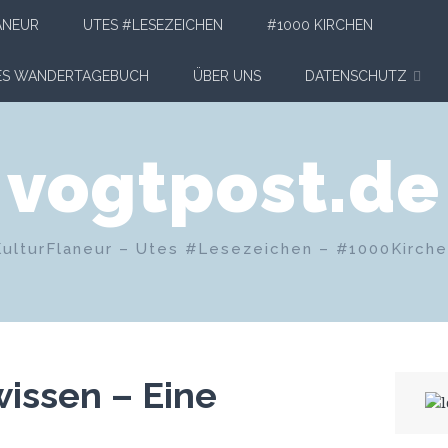
ANEUR
UTES #LESEZEICHEN
#1000 KIRCHEN
HES WANDERTAGEBUCH
ÜBER UNS
DATENSCHUTZ
vogtpost.de
KulturFlaneur – Utes #Lesezeichen – #1000Kirch
issen – Eine