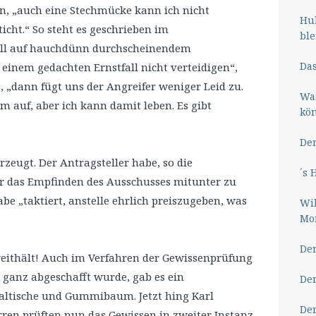
ben, „auch eine Stechmücke kann ich nicht
Hub
ticht.“ So steht es geschrieben im
ble
oll auf hauchdünn durchscheinendem
Das
einem gedachten Ernstfall nicht verteidigen“,
 „dann fügt uns der Angreifer weniger Leid zu.
Wa
m auf, aber ich kann damit leben. Es gibt
kö
Der
zeugt. Der Antragsteller habe, so die
´s 
r das Empfinden des Ausschusses mitunter zu
abe „taktiert, anstelle ehrlich preiszugeben, was
Wil
Mor
Der
ereithält! Auch im Verfahren der Gewissenprüfung
3 ganz abgeschafft wurde, gab es ein
Der
altische und Gummibaum. Jetzt hing Karl
Der
ren prüften nun das Gewissen in zweiter Instanz.