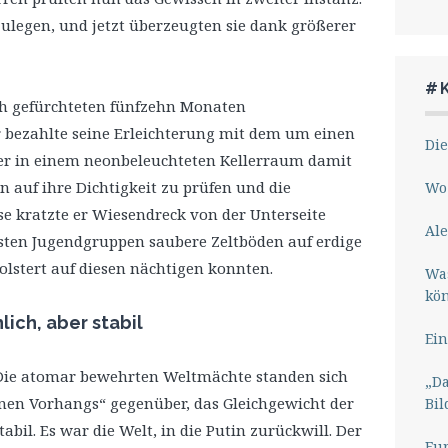
zulegen, und jetzt überzeugten sie dank größerer
#
ch gefürchteten fünfzehn Monaten
 bezahlte seine Erleichterung mit dem um einen
Die
 er in einem neonbeleuchteten Kellerraum damit
 auf ihre Dichtigkeit zu prüfen und die
Wo 
e kratzte er Wiesendreck von der Unterseite
Ale
sten Jugendgruppen saubere Zeltböden auf erdige
olstert auf diesen nächtigen konnten.
Wa
kö
ich, aber stabil
Ein
. Die atomar bewehrten Weltmächte standen sich
„Da
rnen Vorhangs“ gegenüber, das Gleichgewicht der
Bil
bil. Es war die Welt, in die Putin zurückwill. Der
Eu