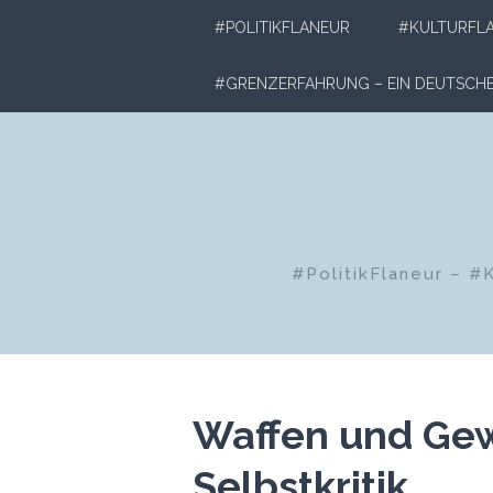
Zum
#POLITIKFLANEUR
#KULTURFL
Inhalt
springen
#GRENZERFAHRUNG – EIN DEUTSC
#PolitikFlaneur – #
Waffen und Gew
Selbstkritik