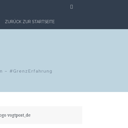
SUCHE
ZURÜCK ZUR STARTSEITE
en – #GrenzErfahrung