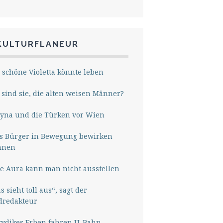
KULTURFLANEUR
 schöne Violetta könnte leben
sind sie, die alten weisen Männer?
yna und die Türken vor Wien
s Bürger in Bewegung bewirken
nnen
e Aura kann man nicht ausstellen
s sieht toll aus“, sagt der
dredakteur
rydikes Erben fahren U-Bahn