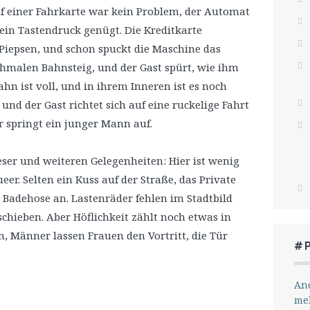
um
uf einer Fahrkarte war kein Problem, der Automat
die
 ein Tastendruck genügt. Die Kreditkarte
Lautstärke
 Piepsen, und schon spuckt die Maschine das
zu
chmalen Bahnsteig, und der Gast spürt, wie ihm
regeln.
Bahn ist voll, und in ihrem Inneren ist es noch
und der Gast richtet sich auf eine ruckelige Fahrt
r springt ein junger Mann auf.
eser und weiteren Gelegenheiten: Hier ist wenig
er. Selten ein Kuss auf der Straße, das Private
ie Badehose an. Lastenräder fehlen im Stadtbild
chieben. Aber Höflichkeit zählt noch etwas in
n, Männer lassen Frauen den Vortritt, die Tür
#
And
me