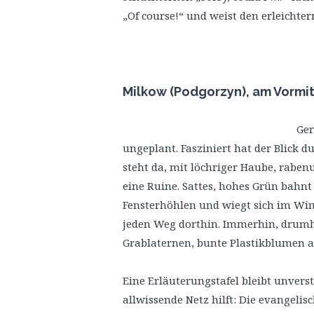
„Of course!“ und weist den erleichte
Milkow (Podgorzyn), am Vormi
Ger
ungeplant. Fasziniert hat der Blick 
steht da, mit löchriger Haube, raben
eine Ruine. Sattes, hohes Grün bahn
Fensterhöhlen und wiegt sich im Win
jeden Weg dorthin. Immerhin, drumhe
Grablaternen, bunte Plastikblumen 
Eine Erläuterungstafel bleibt unverst
allwissende Netz hilft: Die evangelis