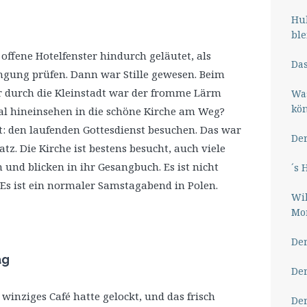
Hub
ble
offene Hotelfenster hindurch geläutet, als
Das
hängung prüfen. Dann war Stille gewesen. Beim
r durch die Kleinstadt war der fromme Lärm
Wa
kö
al hineinsehen in die schöne Kirche am Weg?
et: den laufenden Gottesdienst besuchen. Das war
Der
tz. Die Kirche ist bestens besucht, auch viele
und blicken in ihr Gesangbuch. Es ist nicht
´s 
Es ist ein normaler Samstagabend in Polen.
Wil
Mor
Der
ag
Der
 winziges Café hatte gelockt, und das frisch
Der