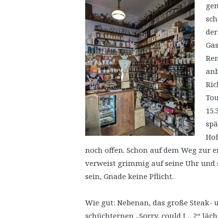
gem
sch
der
Gas
Ren
anb
Ric
Tou
15.
spä
Hof
noch offen. Schon auf dem Weg zur 
verweist grimmig auf seine Uhr und 
sein, Gnade keine Pflicht.
Wie gut: Nebenan, das große Steak- u
schüchternen „Sorry, could I …?“ läc