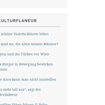
KULTURFLANEUR
 schöne Violetta könnte leben
sind sie, die alten weisen Männer?
yna und die Türken vor Wien
s Bürger in Bewegung bewirken
nnen
e Aura kann man nicht ausstellen
s sieht toll aus“, sagt der
dredakteur
rydikes Erben fahren U-Bahn