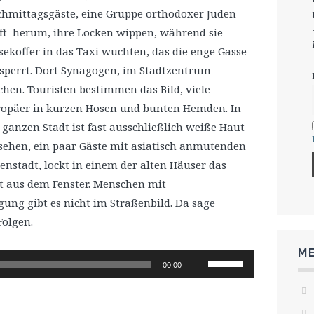
hmittagsgäste, eine Gruppe orthodoxer Juden
ft herum, ihre Locken wippen, während sie
sekoffer in das Taxi wuchten, das die enge Gasse
sperrt. Dort Synagogen, im Stadtzentrum
chen. Touristen bestimmen das Bild, viele
opäer in kurzen Hosen und bunten Hemden. In
 ganzen Stadt ist fast ausschließlich weiße Haut
sehen, ein paar Gäste mit asiatisch anmutenden
nstadt, lockt in einem der alten Häuser das
t aus dem Fenster. Menschen mit
ung gibt es nicht im Straßenbild. Da sage
Folgen.
ME
Pfeiltasten
00:00
Hoch/Runter
benutzen,