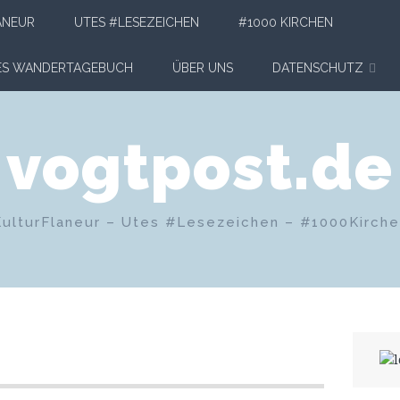
ANEUR
UTES #LESEZEICHEN
#1000 KIRCHEN
HES WANDERTAGEBUCH
ÜBER UNS
DATENSCHUTZ
vogtpost.de
KulturFlaneur – Utes #Lesezeichen – #1000Kirch