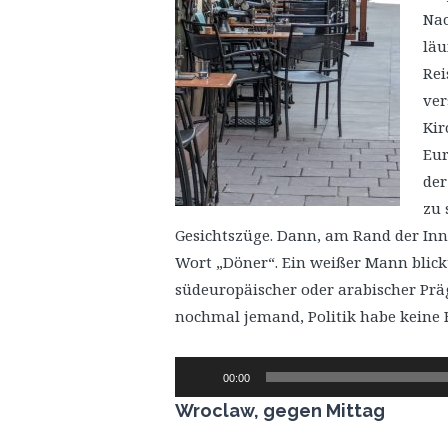
Nac
läu
Rei
ver
Kir
Eur
der
zu 
Gesichtszüge. Dann, am Rand der Inne
Wort „Döner“. Ein weißer Mann blick
südeuropäischer oder arabischer Präg
nochmal jemand, Politik habe keine 
Audio-
00:00
Player
Wroclaw, gegen Mittag