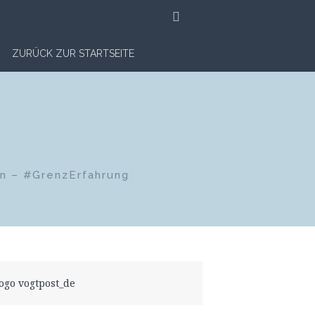
SUCHE
ZURÜCK ZUR STARTSEITE
en – #GrenzErfahrung