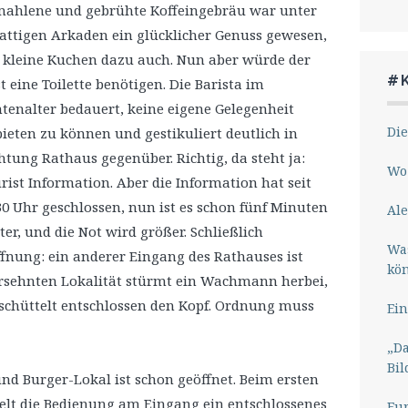
ahlene und gebrühte Koffeingebräu war unter
attigen Arkaden ein glücklicher Genuss gewesen,
 kleine Kuchen dazu auch. Nun aber würde der
#
t eine Toilette benötigen. Die Barista im
tenalter bedauert, keine eigene Gelegenheit
Die
ieten zu können und gestikuliert deutlich in
htung Rathaus gegenüber. Richtig, da steht ja:
Wo 
rist Information. Aber die Information hat seit
30 Uhr geschlossen, nun ist es schon fünf Minuten
Ale
ter, und die Not wird größer. Schließlich
Wa
fnung: ein anderer Eingang des Rathauses ist
kö
ersehnten Lokalität stürmt ein Wachmann herbei,
schüttelt entschlossen den Kopf. Ordnung muss
Ein
„Da
Bil
nd Burger-Lokal ist schon geöffnet. Beim ersten
helt die Bedienung am Eingang ein entschlossenes
Eu