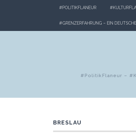
Zum
#POLITIKFLANEUR
#KULTURFL
Inhalt
springen
#GRENZERFAHRUNG – EIN DEUTSC
#PolitikFlaneur – #
BRESLAU