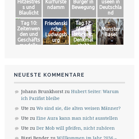
Hitzestres
Kurfürste
Bürger in
useen in
Glück
s und
ndamm
Bewegung
Deutschla
Blaulicht
nd
Tag 10:
Tag 12:
Friedenski
Zeitenwen
Mauer
rche
Münster
den und
bröckelt,
Ludwigsb
Basel
Geschäfts
Denkmal
urg
modelle
steht
NEUESTE KOMMENTARE
Johann Brunkhorst
zu
Hubert Seiter: Warum
ich Pazifist bleibe
Ute
zu
Wo sind sie, die alten weisen Männer?
Ute
zu
Eine Aura kann man nicht ausstellen
Ute
zu
Der Mob will pfeifen, nicht zuhören
Biggi Bender
zu
Willkommen im Jahr 2036 –