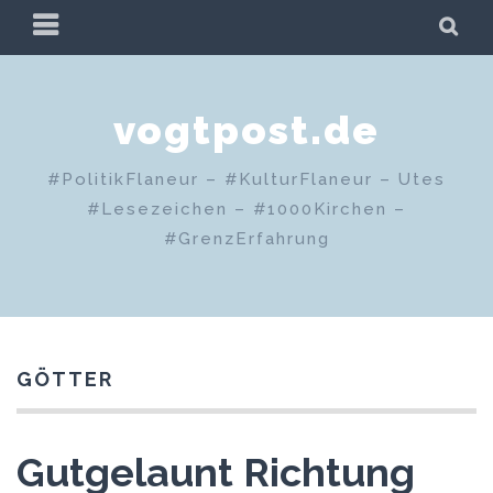
Zum
PRIMÄRES
SU
Inhalt
MENÜ
springen
vogtpost.de
#PolitikFlaneur – #KulturFlaneur – Utes
#Lesezeichen – #1000Kirchen –
#GrenzErfahrung
GÖTTER
Gutgelaunt Richtung