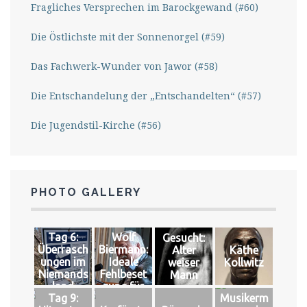
Fragliches Versprechen im Barockgewand (#60)
Die Östlichste mit der Sonnenorgel (#59)
Das Fachwerk-Wunder von Jawor (#58)
Die Entschandelung der „Entschandelten“ (#57)
Die Jugendstil-Kirche (#56)
PHOTO GALLERY
Tag 6:
Wolf
Gesucht:
Überrasch
Biermann:
Alter
Käthe
ungen im
Ideale
weiser
Kollwitz
Niemands
Fehlbeset
Mann
land
zung für
Tag 9:
Musikerm
das große