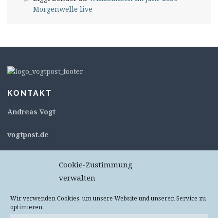
Morgenwelle live
KONTAKT
Andreas Vogt
v
ogtpost.de
c/o flexdienst – #11053
Cookie-Zustimmung
Kurt-Schumacher-Straße 76
verwalten
67663 Kaiserslautern
Deutschland
Wir verwenden Cookies, um unsere Website und unseren Service zu
optimieren.
Keine Pakete oder Päckchen – Annahme wird