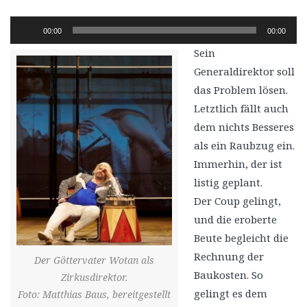
Audio-
00:00
00:00
Player
Sein
Generaldirektor soll
das Problem lösen.
Letztlich fällt auch
dem nichts Besseres
als ein Raubzug ein.
Immerhin, der ist
listig geplant.
Der Coup gelingt,
und die eroberte
Beute begleicht die
Rechnung der
Der Göttervater Wotan als
Baukosten. So
Zirkusdirektor.
gelingt es dem
Foto: Matthias Baus, bereitgestellt