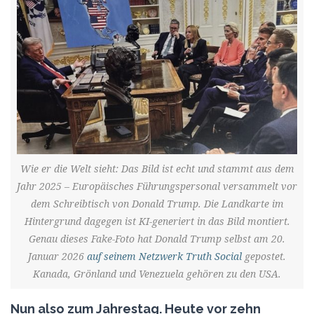
Wie er die Welt sieht: Das Bild ist echt und stammt aus dem
Jahr 2025 – Europäisches Führungspersonal versammelt vor
dem Schreibtisch von Donald Trump. Die Landkarte im
Hintergrund dagegen ist KI-generiert in das Bild montiert.
Genau dieses Fake-Foto hat Donald Trump selbst am 20.
Januar 2026
auf seinem Netzwerk Truth Social
gepostet.
Kanada, Grönland und Venezuela gehören zu den USA.
Nun also zum Jahrestag. Heute vor zehn