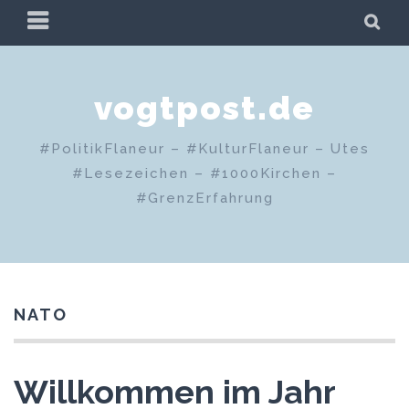
Zum
PRIMÄRES
SU
Inhalt
MENÜ
springen
vogtpost.de
#PolitikFlaneur – #KulturFlaneur – Utes
#Lesezeichen – #1000Kirchen –
#GrenzErfahrung
NATO
Willkommen im Jahr