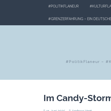
Zum
#POLITIKFLANEUR
#KULTURFL
Inhalt
springen
#GRENZERFAHRUNG – EIN DEUTSC
#PolitikFlaneur – #
Im Candy-Storm
11. Juni 2025
Andreas Vogt