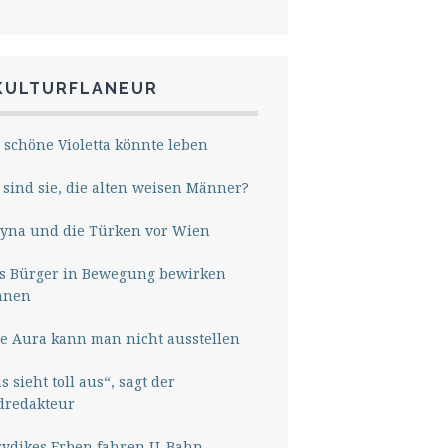
KULTURFLANEUR
 schöne Violetta könnte leben
sind sie, die alten weisen Männer?
yna und die Türken vor Wien
s Bürger in Bewegung bewirken
nnen
e Aura kann man nicht ausstellen
s sieht toll aus“, sagt der
dredakteur
rydikes Erben fahren U-Bahn