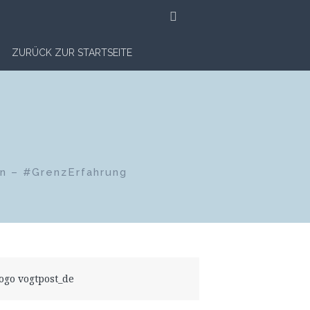
SUCHE
ZURÜCK ZUR STARTSEITE
en – #GrenzErfahrung