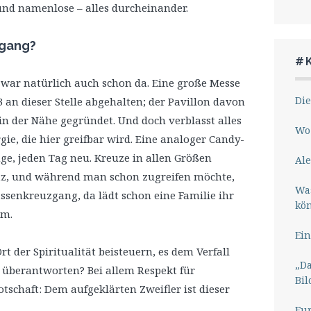
 und namenlose – alles durcheinander.
gang?
#
. war natürlich auch schon da. Eine große Messe
Die
 an dieser Stelle abgehalten; der Pavillon davon
in der Nähe gegründet. Und doch verblasst alles
Wo 
ie, die hier greifbar wird. Eine analoger Candy-
nge, jeden Tag neu. Kreuze in allen Größen
Ale
tz, und während man schon zugreifen möchte,
Wa
ssenkreuzgang, da lädt schon eine Familie ihr
kö
um.
Ein
t der Spiritualität beisteuern, es dem Verfall
„Da
t überantworten? Bei allem Respekt für
Bil
otschaft: Dem aufgeklärten Zweifler ist dieser
Eu