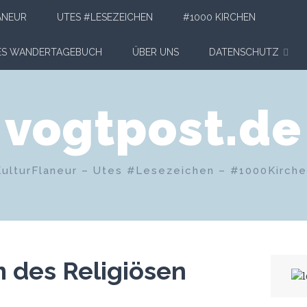
ANEUR
UTES #LESEZEICHEN
#1000 KIRCHEN
HES WANDERTAGEBUCH
ÜBER UNS
DATENSCHUTZ
vogtpost.de
KulturFlaneur – Utes #Lesezeichen – #1000Kirch
 des Religiösen