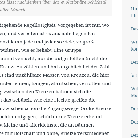
tes lässt nachdenken über das evolutionäre Schicksal
Hub
aller Materie.
ble
tgehende Regellosigkeit. Vorgegeben ist nur, wo
Das
en, und verboten ist es aus naheliegenden
nst kann jede und jeder so viele, so große
Wa
kö
 widmen, wie es beliebt. Eine Gruppe
inmal versucht, nur die aufgestellten (nicht die
Der
Kreuze zu zählen und hat angeblich bei der Zahl
Es sind unzählbare Massen von Kreuzen, die hier
´s 
nander lehnen, hängen, abrutschen, verrotten und
Wil
g, zwischen den Kreuzen bahnen sich die
Mor
das Gebüsch. Wie eine Flechte greifen die
 inzwischen schon die Zugangswege. Große Kreuze
Der
rachter entgegen, schüchterne Kreuze erkennt
Der
bt kleine und allerkleinste, die an Bäumen
 mit Botschaft und ohne, Kreuze verschiedener
Der