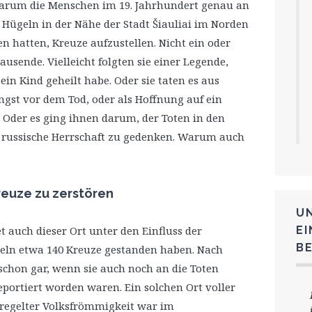
rum die Menschen im 19. Jahrhundert genau an
n Hügeln in der Nähe der Stadt Šiauliai im Norden
 hatten, Kreuze aufzustellen. Nicht ein oder
ausende. Vielleicht folgten sie einer Legende,
in Kind geheilt habe. Oder sie taten es aus
ngst vor dem Tod, oder als Hoffnung auf ein
? Oder es ging ihnen darum, der Toten in den
 russische Herrschaft zu gedenken. Warum auch
reuze zu zerstören
U
et auch dieser Ort unter den Einfluss der
E
B
geln etwa 140 Kreuze gestanden haben. Nach
schon gar, wenn sie auch noch an die Toten
eportiert worden waren. Ein solchen Ort voller
geregelter Volksfrömmigkeit war im