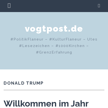
Zum
PRIMÄRES
SU
Inhalt
MENÜ
springen
vogtpost.de
#PolitikFlaneur – #KulturFlaneur – Utes
#Lesezeichen – #1000Kirchen –
#GrenzErfahrung
DONALD TRUMP
Willkommen im Jahr