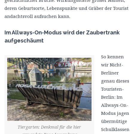
geschichtlicher Brüche. Wirkungsstätte großer Namen,
deren Geburtsorte, Lebenspunkte und Gräber der Tourist
andachtsvoll aufsuchen kann.
Im Allways-On-Modus wird der Zaubertrank
aufgeschäumt
So kennen
wir Nicht-
Berliner
genau dieses
Touristen-
Berlin: Im
Allways-On-
Modus jagen
übermütige
Tiergarten: Denkmal für die hier
Schulklassen