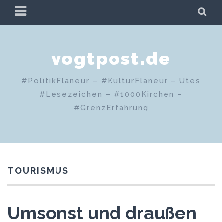
Zum
PRIMÄRES
SU
Inhalt
MENÜ
springen
vogtpost.de
#PolitikFlaneur – #KulturFlaneur – Utes
#Lesezeichen – #1000Kirchen –
#GrenzErfahrung
TOURISMUS
Umsonst und draußen