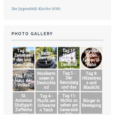
Die Jugendstil-Kirche (#56)
PHOTO GALLERY
Tag 10:
Tag 12:
Eurydikes
Berlin
Zeitenwen
Mauer
Erben
überrasch
den und
bröckelt,
fahren U-
t
Geschäfts
Denkmal
Bahn
modelle
steht
Tag 5 -
Musikerm
Tag 9:
Tag 7: Im
Der
useen in
Hitzestres
Haus des
Rennsteig
Deutschla
s und
Volkes
und das
nd
Blaulicht
Space
St.
Tag 11:
Tag 4 -
Antonius
Nichts zu
Flucht am
Bürger in
Stuttgart-
sehen am
Schwarze
Bewegung
Zuffenha
Generalsb
n Teich
usen
lick