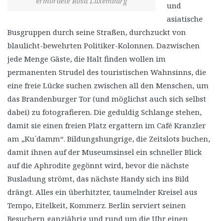
ermordete Rosa Luxemburg
und
asiatische
Busgruppen durch seine Straßen, durchzuckt von
blaulicht-bewehrten Politiker-Kolonnen. Dazwischen
jede Menge Gäste, die Halt finden wollen im
permanenten Strudel des touristischen Wahnsinns, die
eine freie Lücke suchen zwischen all den Menschen, um
das Brandenburger Tor (und möglichst auch sich selbst
dabei) zu fotografieren. Die geduldig Schlange stehen,
damit sie einen freien Platz ergattern im Café Kranzler
am „Ku´damm“. Bildungshungrige, die Zeitslots buchen,
damit ihnen auf der Museumsinsel ein schneller Blick
auf die Aphrodite gegönnt wird, bevor die nächste
Busladung strömt, das nächste Handy sich ins Bild
drängt. Alles ein überhitzter, taumelnder Kreisel aus
Tempo, Eitelkeit, Kommerz. Berlin serviert seinen
Besuchern ganzjährig und rund um die Uhr einen