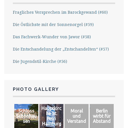
Fragliches Versprechen im Barockgewand (#60)
Die Östlichste mit der Sonnenorgel (#59)
Das Fachwerk-Wunder von Jawor (#58)
Die Entschandelung der „Entschandelten“ (#57)
Die Jugendstil-Kirche (#56)
PHOTO GALLERY
Hauptkirc
Schloss
Moral
Berlin
he St.
Schönhau
und
wirbt für
Petri
sen
Verstand
Abstand
Hamburg