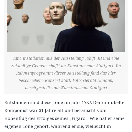
Eine Installation aus der Ausstellung „Shift- KI und eine
zukünftige Gemeinschaft“ im Kunstmuseum Stuttgart. Im
Rahmenprogramm dieser Ausstellung fand das hier
beschriebene Konzert statt. Foto: Gerald Ulmann,
bereitgestellt vom Kunstmuseum Stuttgart
Entstanden sind diese Töne im Jahr 1787. Der umjubelte
Komponist war 31 Jahre alt und berauscht vom
Höhenflug des Erfolges seines „Figaro“. Wie hat er seine
eigenen Töne gehört, während er sie, vielleicht in