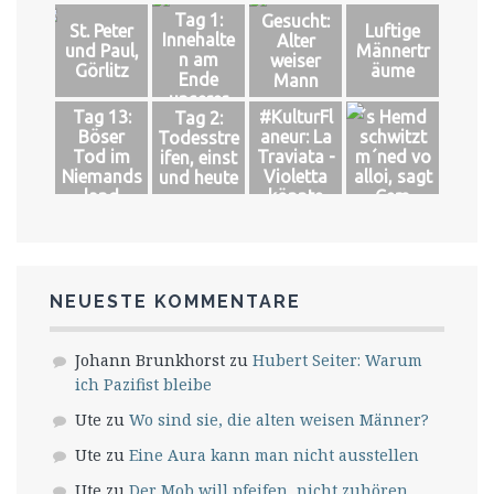
Tag 1:
Gesucht:
St. Peter
Luftige
Innehalte
Alter
und Paul,
Männertr
n am
weiser
Görlitz
äume
Ende
Mann
unserer
Tag 13:
#KulturFl
´s Hemd
Tag 2:
Welt
Böser
aneur: La
schwitzt
Todesstre
Tod im
Traviata -
m´ned vo
ifen, einst
Niemands
Violetta
alloi, sagt
und heute
land
könnte
Cem
leben
NEUESTE KOMMENTARE
Johann Brunkhorst
zu
Hubert Seiter: Warum
ich Pazifist bleibe
Ute
zu
Wo sind sie, die alten weisen Männer?
Ute
zu
Eine Aura kann man nicht ausstellen
Ute
zu
Der Mob will pfeifen, nicht zuhören