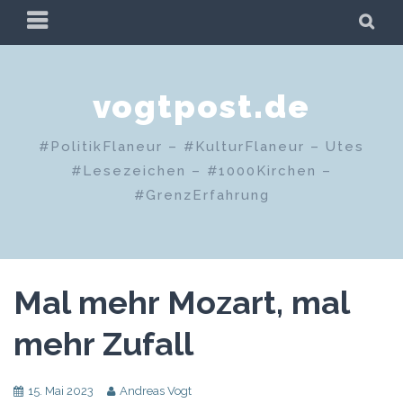
Zum
PRIMÄRES
SU
Inhalt
MENÜ
springen
vogtpost.de
#PolitikFlaneur – #KulturFlaneur – Utes
#Lesezeichen – #1000Kirchen –
#GrenzErfahrung
Mal mehr Mozart, mal
mehr Zufall
15. Mai 2023
Andreas Vogt