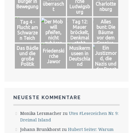
Bürger in
rche
überrasch
Charlotte
Bewegung
Ludwigsb
t
nburg
urg
Der Mob
Tag 12:
Alles
Tag 4 -
will
Mauer
bunt: Die
Flucht am
pfeifen,
bröckelt,
Bäume
Schwarze
nicht
Denkmal
vor dem
n Teich
zuhören
steht
Gropius-
Ein
Das Bädle
Musikerm
Bau
Friedenski
Justizmor
und die
useen in
rche
d, die
große
Deutschla
Jawor
Nazis und
Politik
nd
der Papst
NEUESTE KOMMENTARE
Monika Lersmacher
zu
Utes #Lesezeichen Nr. 9:
Dreimal Island
Johann Brunkhorst
zu
Hubert Seiter: Warum