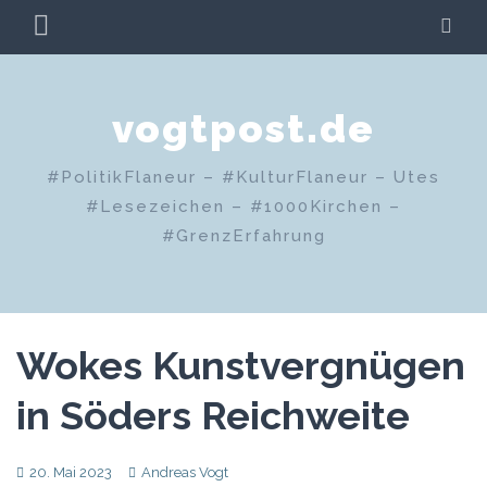
Zum
PRIMÄRES
SU
Inhalt
MENÜ
springen
vogtpost.de
#PolitikFlaneur – #KulturFlaneur – Utes
#Lesezeichen – #1000Kirchen –
#GrenzErfahrung
Wokes Kunstvergnügen
in Söders Reichweite
20. Mai 2023
Andreas Vogt