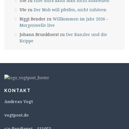
Ute
zu
Eine Aura kann man nicht ausstellen
Ute
zu
Der Mob will pfeifen, nicht zuhören
Biggi Bender
zu
Willkommen im Jahr 2036 –
Morgenwelle live
Johann Brunkhorst
zu
Der Kanzler und die
Krippe
KONTAKT
Andreas Vogt
v
ogtpost.de
c/o flexdienst – #11053