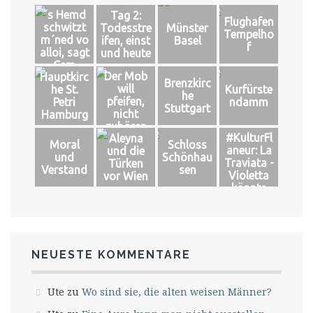
´s Hemd
Tag 2:
Flughafen
schwitzt
Todesstre
Münster
Tempelho
m´ned vo
ifen, einst
Basel
f
alloi, sagt
und heute
Cem
Der Mob
Hauptkirc
Brenzkirc
will
he St.
Kurfürste
he
pfeifen,
Petri
ndamm
Stuttgart
nicht
Hamburg
zuhören
#KulturFl
Aleyna
Moral
Schloss
aneur: La
und die
und
Schönhau
Traviata -
Türken
Verstand
sen
Violetta
vor Wien
könnte
leben
NEUESTE KOMMENTARE
Ute
zu
Wo sind sie, die alten weisen Männer?