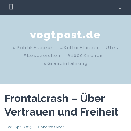
Zum
PRIMÄRES
SU
Inhalt
MENÜ
springen
vogtpost.de
#PolitikFlaneur – #KulturFlaneur – Utes
#Lesezeichen – #1000Kirchen –
#GrenzErfahrung
Frontalcrash – Über
Vertrauen und Freiheit
20. April 2023
Andreas Vogt