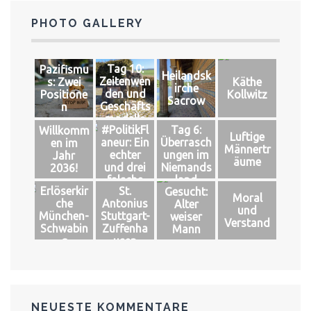
PHOTO GALLERY
Tag 10:
Pazifismu
Heilandsk
Zeitenwen
s: Zwei
Käthe
irche
den und
Positione
Kollwitz
Sacrow
Geschäfts
n
modelle
#PolitikFl
Tag 6:
Willkomm
Luftige
aneur: Ein
Überrasch
en im
Männertr
echter
ungen im
Jahr
äume
und drei
Niemands
2036!
falsche
land
Erlöserkir
St.
Gesucht:
Könige
Moral
che
Antonius
Alter
und
München-
Stuttgart-
weiser
Verstand
Schwabin
Zuffenha
Mann
g
usen
NEUESTE KOMMENTARE