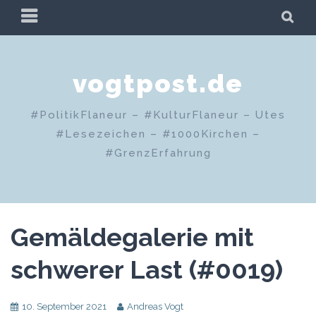
Zum
PRIMÄRES
SU
Inhalt
MENÜ
springen
vogtpost.de
#PolitikFlaneur – #KulturFlaneur – Utes
#Lesezeichen – #1000Kirchen –
#GrenzErfahrung
Gemäldegalerie mit
schwerer Last (#0019)
10. September 2021
Andreas Vogt