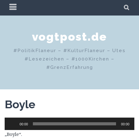
Zum
PRIMÄRES
SU
Inhalt
MENÜ
springen
vogtpost.de
#PolitikFlaneur – #KulturFlaneur – Utes
#Lesezeichen – #1000Kirchen –
#GrenzErfahrung
Boyle
Audio-
00:00
00:00
Player
„Boyle“.