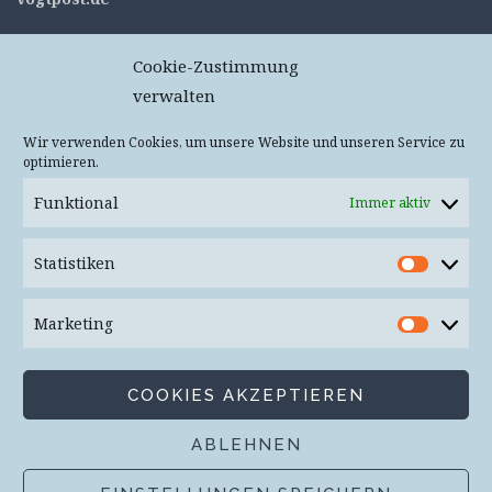
c/o flexdienst – #11053
Cookie-Zustimmung
Kurt-Schumacher-Straße 76
verwalten
67663 Kaiserslautern
Deutschland
Wir verwenden Cookies, um unsere Website und unseren Service zu
optimieren.
Keine Pakete oder Päckchen – Annahme wird
verweigert!
Funktional
Immer aktiv
Mail
info(at)vogtpost.de
Statistiken
Statist
Bluesky:
@vogtpost.bsky.social
Marketing
Market
Mastodon:
@vogtpost
COOKIES AKZEPTIEREN
ABLEHNEN
Proudly powered by WordPress
|
Theme: Plane von