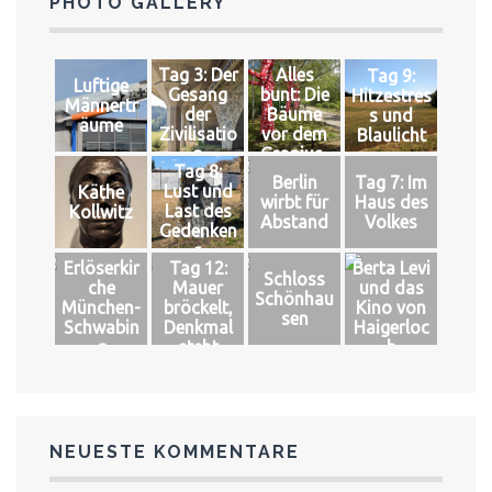
PHOTO GALLERY
Tag 3: Der
Alles
Tag 9:
Luftige
Gesang
bunt: Die
Hitzestres
Männertr
der
Bäume
s und
äume
Zivilisatio
vor dem
Blaulicht
n
Gropius-
Tag 8:
Bau
Berlin
Tag 7: Im
Lust und
Käthe
wirbt für
Haus des
Last des
Kollwitz
Abstand
Volkes
Gedenken
s
Erlöserkir
Tag 12:
Berta Levi
Schloss
che
Mauer
und das
Schönhau
München-
bröckelt,
Kino von
sen
Schwabin
Denkmal
Haigerloc
g
steht
h
NEUESTE KOMMENTARE