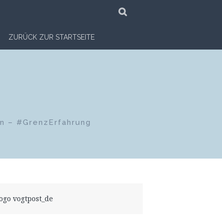
SUCHE
ZURÜCK ZUR STARTSEITE
en – #GrenzErfahrung