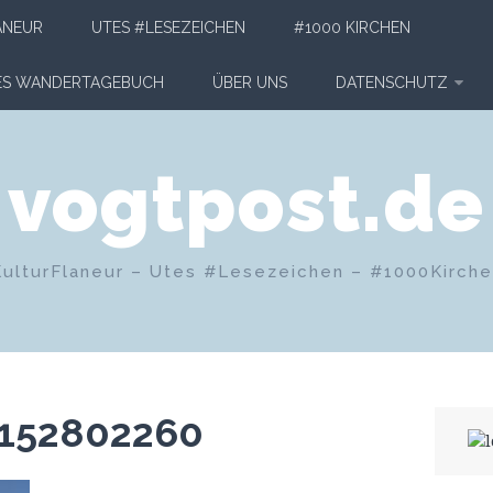
ANEUR
UTES #LESEZEICHEN
#1000 KIRCHEN
HES WANDERTAGEBUCH
ÜBER UNS
DATENSCHUTZ
vogtpost.de
KulturFlaneur – Utes #Lesezeichen – #1000Kirch
152802260