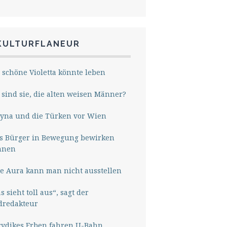
KULTURFLANEUR
 schöne Violetta könnte leben
sind sie, die alten weisen Männer?
yna und die Türken vor Wien
s Bürger in Bewegung bewirken
nnen
e Aura kann man nicht ausstellen
s sieht toll aus“, sagt der
dredakteur
rydikes Erben fahren U-Bahn