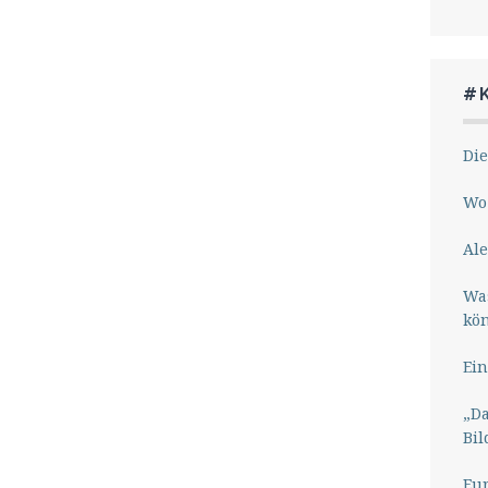
#
Die
Wo 
Ale
Wa
kö
Ein
„Da
Bil
Eu