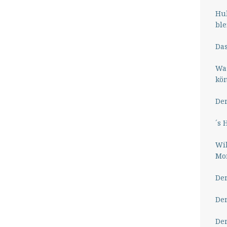
Hub
ble
Das
Wa
kö
Der
´s 
Wil
Mor
Der
Der
Der