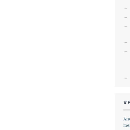
#
And
me