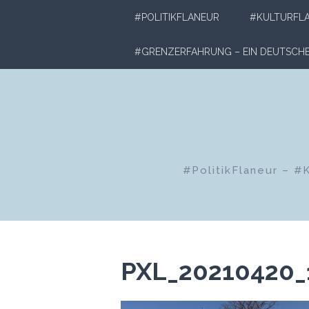
Zum
#POLITIKFLANEUR
#KULTURFL
Inhalt
springen
#GRENZERFAHRUNG – EIN DEUTSC
#PolitikFlaneur – #
PXL_20210420_