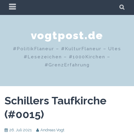
Zum
PRIMÄRES
SU
Inhalt
MENÜ
springen
vogtpost.de
#PolitikFlaneur – #KulturFlaneur – Utes
#Lesezeichen – #1000Kirchen –
#GrenzErfahrung
Schillers Taufkirche
(#0015)
26. Juli 2021
Andreas Vogt