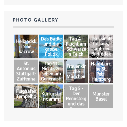
PHOTO GALLERY
Das sieht
Das Bädle
Tag 4 -
Heilandsk
toll aus,
und die
Flucht am
irche
sagt der
große
Schwarze
Sacrow
Bildredak
Politik
n Teich
teur
St.
Tag 11:
Hauptkirc
Frauenkir
Antonius
Nichts zu
he St.
che
Stuttgart-
sehen am
Petri
München
Zuffenha
Generalsb
Hamburg
usen
lick
Tag 5 -
Flughafen
Der
Kurfürste
Münster
Tempelho
Rennsteig
ndamm
Basel
f
und das
Space