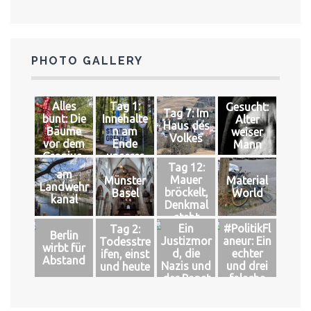
PHOTO GALLERY
Alles
Tag 1:
Gesucht:
Tag 7: Im
bunt: Die
Innehalte
Alter
Haus des
Bäume
n am
weiser
Volkes
vor dem
Ende
Mann
Gropius-
unserer
Tag 12:
Bau
Welt
am
Mauer
Münster
Material
Landwehr
bröckelt,
Basel
World
kanal
Denkmal
steht
Ein
#PolitikFl
Tag 2:
Berlin
Justizmor
aneur: Ein
Todesstre
wirbt für
d, die
echter
ifen, einst
Abstand
Nazis und
und drei
und heute
der Papst
falsche
Könige