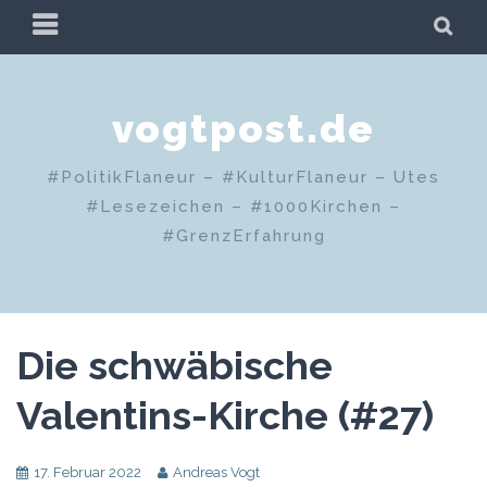
Zum
PRIMÄRES
SU
Inhalt
MENÜ
springen
vogtpost.de
#PolitikFlaneur – #KulturFlaneur – Utes
#Lesezeichen – #1000Kirchen –
#GrenzErfahrung
Die schwäbische
Valentins-Kirche (#27)
17. Februar 2022
Andreas Vogt