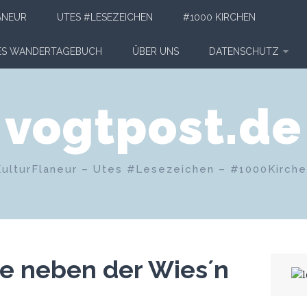
ANEUR
UTES #LESEZEICHEN
#1000 KIRCHEN
HES WANDERTAGEBUCH
ÜBER UNS
DATENSCHUTZ
vogtpost.de
KulturFlaneur – Utes #Lesezeichen – #1000Kirch
he neben der Wies´n