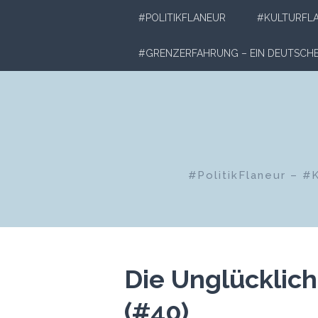
Zum
#POLITIKFLANEUR
#KULTURFL
Inhalt
springen
#GRENZERFAHRUNG – EIN DEUTSC
#PolitikFlaneur – #
Die Unglücklic
(#40)