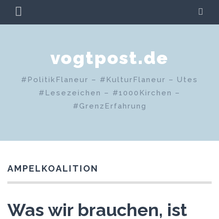
Zum
PRIMÄRES
SU
Inhalt
MENÜ
springen
vogtpost.de
#PolitikFlaneur – #KulturFlaneur – Utes
#Lesezeichen – #1000Kirchen –
#GrenzErfahrung
AMPELKOALITION
Was wir brauchen, ist