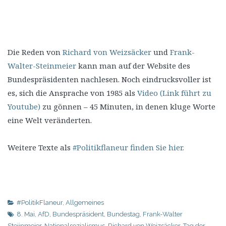
Die Reden von
Richard von Weizsäcker
und
Frank-
Walter-Steinmeier
kann man auf der Website des
Bundespräsidenten nachlesen. Noch eindrucksvoller ist
es, sich die Ansprache von 1985 als
Video (Link führt zu
Youtube)
zu gönnen – 45 Minuten, in denen kluge Worte
eine Welt veränderten.
Weitere Texte als
#Politikflaneur finden Sie hier.
#PolitikFlaneur
,
Allgemeines
8. Mai
,
AfD
,
Bundespräsident
,
Bundestag
,
Frank-Walter
Steiinmeier
,
Nationalsozialismus
,
Richard von Weizsäcker
,
Tag der