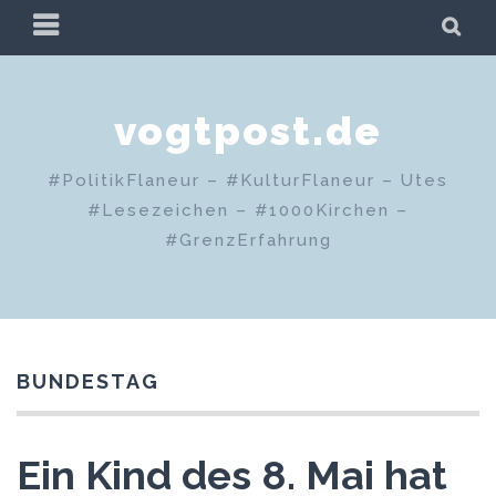
Zum
PRIMÄRES
SU
Inhalt
MENÜ
springen
vogtpost.de
#PolitikFlaneur – #KulturFlaneur – Utes
#Lesezeichen – #1000Kirchen –
#GrenzErfahrung
BUNDESTAG
Ein Kind des 8. Mai hat