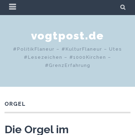
Zum
PRIMÄRES
SU
Inhalt
MENÜ
springen
vogtpost.de
#PolitikFlaneur – #KulturFlaneur – Utes
#Lesezeichen – #1000Kirchen –
#GrenzErfahrung
ORGEL
Die Orgel im