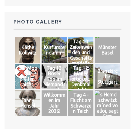
PHOTO GALLERY
Tag 10:
Zeitenwen
Käthe
Kurfürste
Münster
den und
Kollwitz
ndamm
Basel
Geschäfts
modelle
Der Mob
Tag 13:
Tag 12:
Brenzkirc
will
Böser
Mauer
he
pfeifen,
Tod im
bröckelt,
Stuttgart
nicht
Niemands
Denkmal
zuhören
land
steht
´s Hemd
Willkomm
Tag 4 -
schwitzt
Fanny
en im
Flucht am
m´ned vo
Hensel
Jahr
Schwarze
alloi, sagt
2036!
n Teich
Cem