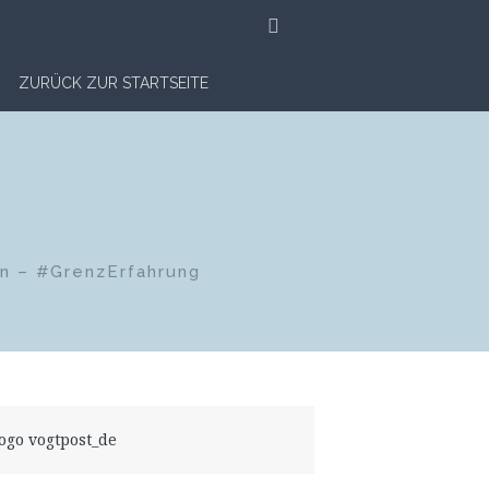
SUCHE
ZURÜCK ZUR STARTSEITE
en – #GrenzErfahrung