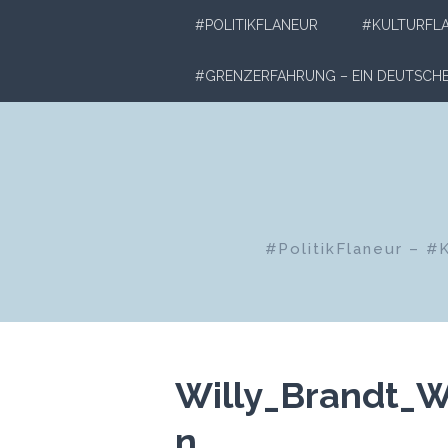
Zum
#POLITIKFLANEUR
#KULTURFL
Inhalt
springen
#GRENZERFAHRUNG – EIN DEUTSC
#PolitikFlaneur – #
Willy_Brandt_W
n