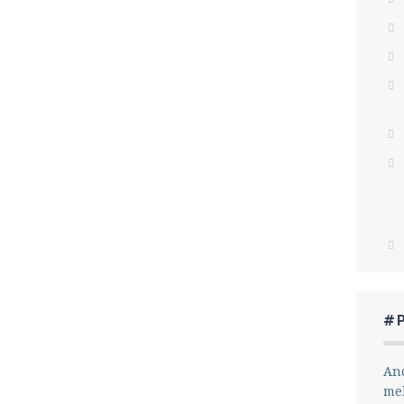
#
And
me