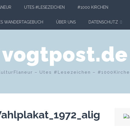
ANEUR
UTES #LESEZEICHEN
#1000 KIRCHEN
HES WANDERTAGEBUCH
ÜBER UNS
DATENSCHUTZ
vogtpost.de
KulturFlaneur – Utes #Lesezeichen – #1000Kirch
ahlplakat_1972_alig