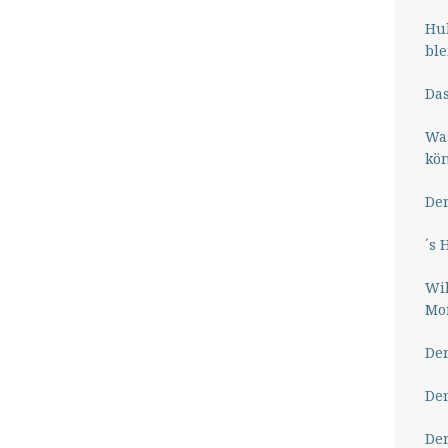
Hub
ble
Das
Wa
kö
Der
´s 
Wil
Mor
Der
Der
Der