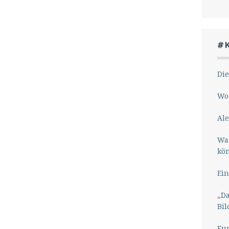
#
Die
Wo 
Ale
Wa
kö
Ein
„Da
Bil
Eu