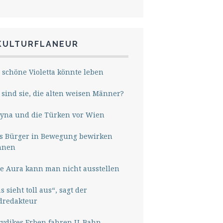
KULTURFLANEUR
 schöne Violetta könnte leben
sind sie, die alten weisen Männer?
yna und die Türken vor Wien
s Bürger in Bewegung bewirken
nnen
e Aura kann man nicht ausstellen
s sieht toll aus“, sagt der
dredakteur
rydikes Erben fahren U-Bahn