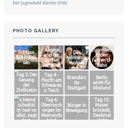
Die Jugendstil-Kirche (#56)
PHOTO GALLERY
Aleyna
Eurydikes
Schloss
Der
und die
Erben
Schönhau
Winterde
Türken
fahren U-
sen
mokrat
vor Wien
Bahn
Tag 3: Der
Tag 4 -
Brenzkirc
Berlin
Gesang
Flucht am
he
wirbt für
der
Schwarze
Stuttgart
Abstand
Zivilisatio
n Teich
n
´s Hemd
Tag 6:
Tag 12:
schwitzt
Überrasch
Mauer
Bürger in
m´ned vo
ungen im
bröckelt,
Bewegung
alloi, sagt
Niemands
Denkmal
Cem
land
steht