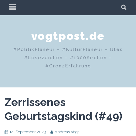
Zum
PRIMÄRES
SU
Inhalt
MENÜ
springen
vogtpost.de
#PolitikFlaneur – #KulturFlaneur – Utes
#Lesezeichen – #1000Kirchen –
#GrenzErfahrung
Zerrissenes
Geburtstagskind (#49)
14. September 2023
Andreas Vogt