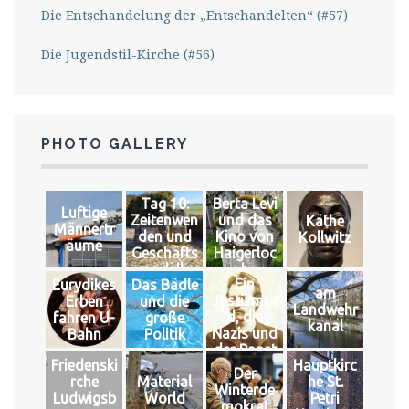
Die Entschandelung der „Entschandelten“ (#57)
Die Jugendstil-Kirche (#56)
PHOTO GALLERY
Tag 10:
Berta Levi
Luftige
Zeitenwen
und das
Käthe
Männertr
den und
Kino von
Kollwitz
äume
Geschäfts
Haigerloc
modelle
h
Ein
Eurydikes
Das Bädle
am
Justizmor
Erben
und die
Landwehr
d, die
fahren U-
große
kanal
Nazis und
Bahn
Politik
der Papst
Friedenski
Hauptkirc
Der
rche
Material
he St.
Winterde
Ludwigsb
World
Petri
mokrat