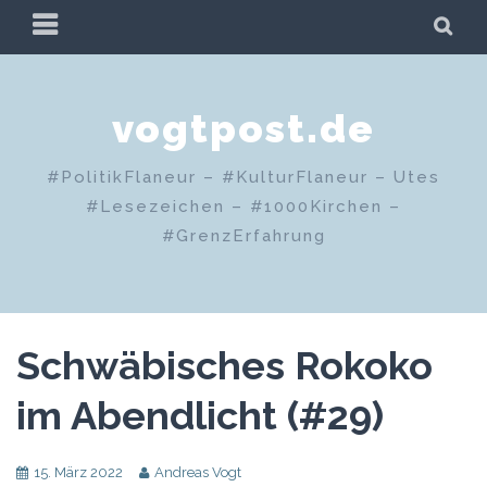
Zum
PRIMÄRES
SU
Inhalt
MENÜ
springen
vogtpost.de
#PolitikFlaneur – #KulturFlaneur – Utes
#Lesezeichen – #1000Kirchen –
#GrenzErfahrung
Schwäbisches Rokoko
im Abendlicht (#29)
15. März 2022
Andreas Vogt