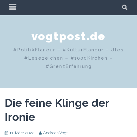
Zum
PRIMÄRES
SU
Inhalt
MENÜ
springen
vogtpost.de
#PolitikFlaneur – #KulturFlaneur – Utes
#Lesezeichen – #1000Kirchen –
#GrenzErfahrung
Die feine Klinge der
Ironie
11. März 2022
Andreas Vogt