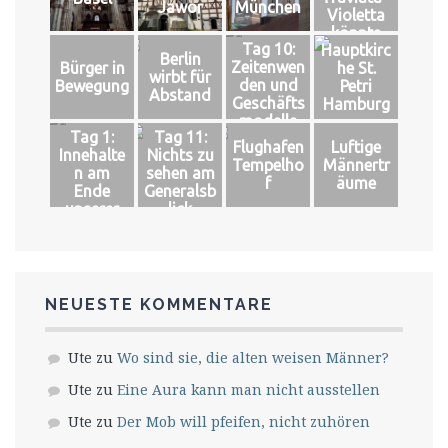
Jawor
München
Violetta
könnte
Tag 10:
Hauptkirc
leben
Berlin
Zeitenwen
Bürger in
he St.
wirbt für
den und
Bewegung
Petri
Abstand
Geschäfts
Hamburg
modelle
Tag 1:
Tag 11:
Flughafen
Luftige
Innehalte
Nichts zu
Tempelho
Männertr
n am
sehen am
f
äume
Ende
Generalsb
unserer
lick
Welt
NEUESTE KOMMENTARE
Ute
zu
Wo sind sie, die alten weisen Männer?
Ute
zu
Eine Aura kann man nicht ausstellen
Ute
zu
Der Mob will pfeifen, nicht zuhören