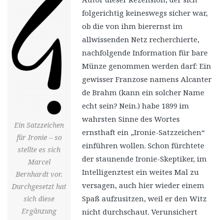
folgerichtig keineswegs sicher war,
ob die von ihm bierernst im
allwissenden Netz recherchierte,
nachfolgende Information für bare
Münze genommen werden darf: Ein
gewisser Franzose namens Alcanter
de Brahm (kann ein solcher Name
echt sein? Nein.) habe 1899 im
wahrsten Sinne des Wortes
Ein Satzzeichen
ernsthaft ein „Ironie-Satzzeichen“
für Ironie – so
einführen wollen. Schon fürchtete
stellte es sich
der staunende Ironie-Skeptiker, im
Marcel
Intelligenztest ein weites Mal zu
Bernhardt vor.
versagen, auch hier wieder einem
Durchgesetzt hat
Spaß aufzusitzen, weil er den Witz
sich diese
Ergänzung
nicht durchschaut. Verunsichert