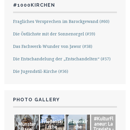
#1000KIRCHEN
Fragliches Versprechen im Barockgewand (#60)
Die Östlichste mit der Sonnenorgel (#59)
Das Fachwerk-Wunder von Jawor (#58)
Die Entschandelung der „Entschandelten“ (#57)
Die Jugendstil-Kirche (#56)
PHOTO GALLERY
#KulturFl
Friedenski
Frauenkir
aneur: La
Münster
rche
che
Traviata -
Basel