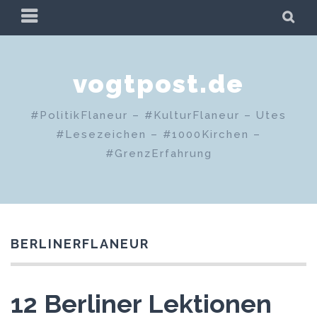
Zum
PRIMÄRES
SU
Inhalt
MENÜ
springen
vogtpost.de
#PolitikFlaneur – #KulturFlaneur – Utes
#Lesezeichen – #1000Kirchen –
#GrenzErfahrung
BERLINERFLANEUR
12 Berliner Lektionen