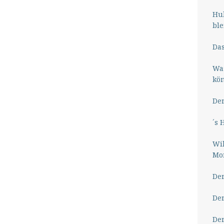
Hub
ble
Das
Wa
kö
Der
´s 
Wil
Mor
Der
Der
Der