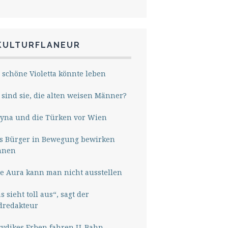
KULTURFLANEUR
 schöne Violetta könnte leben
sind sie, die alten weisen Männer?
yna und die Türken vor Wien
s Bürger in Bewegung bewirken
nnen
e Aura kann man nicht ausstellen
s sieht toll aus“, sagt der
dredakteur
rydikes Erben fahren U-Bahn