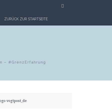
SUCHE
ZURÜCK ZUR STARTSEITE
en – #GrenzErfahrung