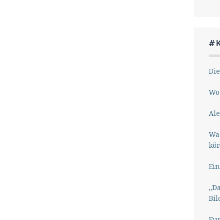
#
Die
Wo 
Ale
Wa
kö
Ein
„Da
Bil
Eu