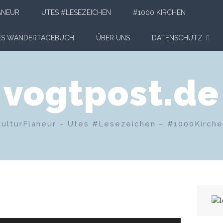
ANEUR
UTES #LESEZEICHEN
#1000 KIRCHEN
HES WANDERTAGEBUCH
ÜBER UNS
DATENSCHUTZ
vogtpost.de
KulturFlaneur – Utes #Lesezeichen – #1000Kirch
n