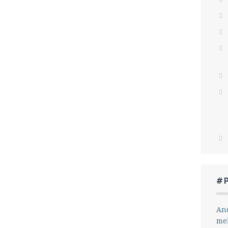
#
And
me