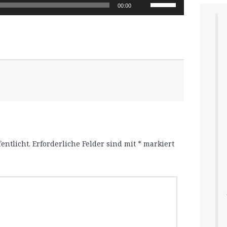
Pfeiltasten
00:00
Hoch/Runter
benutzen,
um
die
Lautstärke
zu
regeln.
entlicht.
Erforderliche Felder sind mit
*
markiert