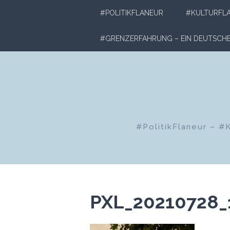
Zum
#POLITIKFLANEUR
#KULTURFL
Inhalt
springen
#GRENZERFAHRUNG – EIN DEUTSC
#PolitikFlaneur – #
PXL_20210728_