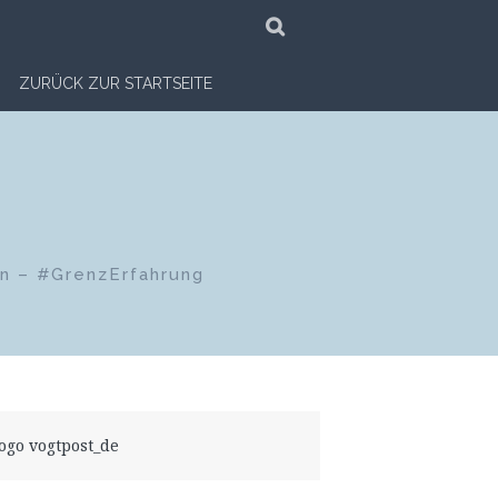
SUCHE
ZURÜCK ZUR STARTSEITE
en – #GrenzErfahrung