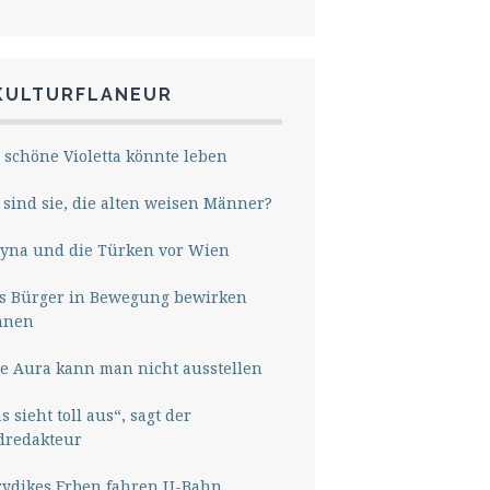
KULTURFLANEUR
 schöne Violetta könnte leben
sind sie, die alten weisen Männer?
yna und die Türken vor Wien
s Bürger in Bewegung bewirken
nnen
e Aura kann man nicht ausstellen
s sieht toll aus“, sagt der
dredakteur
rydikes Erben fahren U-Bahn