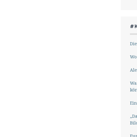
#
Die
Wo 
Ale
Wa
kö
Ein
„Da
Bil
Eu