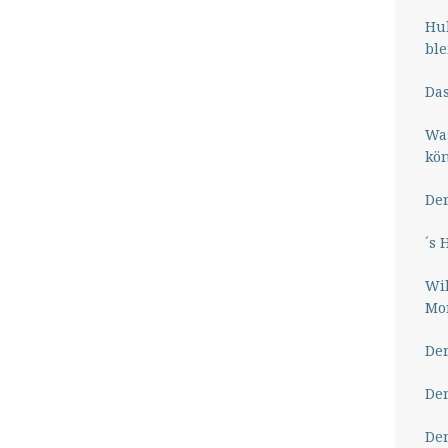
Hub
ble
Das
Wa
kö
Der
´s 
Wil
Mor
Der
Der
Der