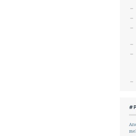
#
And
me