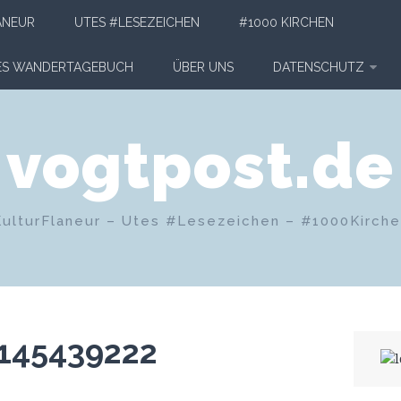
ANEUR
UTES #LESEZEICHEN
#1000 KIRCHEN
HES WANDERTAGEBUCH
ÜBER UNS
DATENSCHUTZ
vogtpost.de
KulturFlaneur – Utes #Lesezeichen – #1000Kirch
145439222