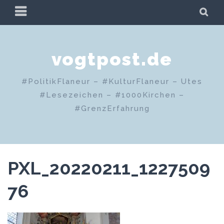
Zum
PRIMÄRES
SU
Inhalt
MENÜ
springen
vogtpost.de
#PolitikFlaneur – #KulturFlaneur – Utes
#Lesezeichen – #1000Kirchen –
#GrenzErfahrung
PXL_20220211_1227509
76