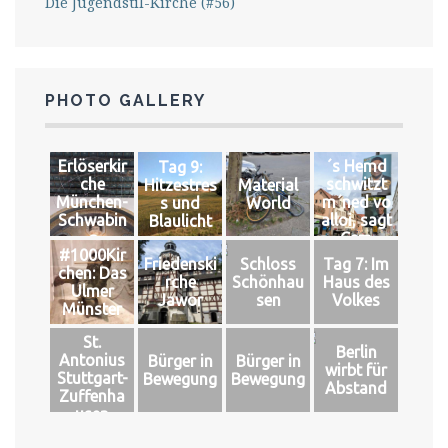
Die Jugendstil-Kirche (#56)
PHOTO GALLERY
Erlöserkir
´s Hemd
Tag 9:
che
schwitzt
Hitzestres
Material
München-
m´ned vo
s und
World
Schwabin
alloi, sagt
Blaulicht
g
Cem
#1000Kir
Friedenski
Schloss
Tag 7: Im
chen: Das
rche
Schönhau
Haus des
Ulmer
Jawor
sen
Volkes
Münster
St.
Berlin
Antonius
Bürger in
Bürger in
wirbt für
Stuttgart-
Bewegung
Bewegung
Abstand
Zuffenha
usen