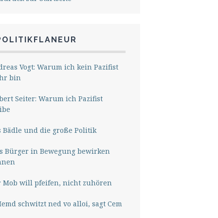
POLITIKFLANEUR
reas Vogt: Warum ich kein Pazifist
hr bin
ert Seiter: Warum ich Pazifist
ibe
 Bädle und die große Politik
s Bürger in Bewegung bewirken
nnen
 Mob will pfeifen, nicht zuhören
Hemd schwitzt ned vo alloi, sagt Cem