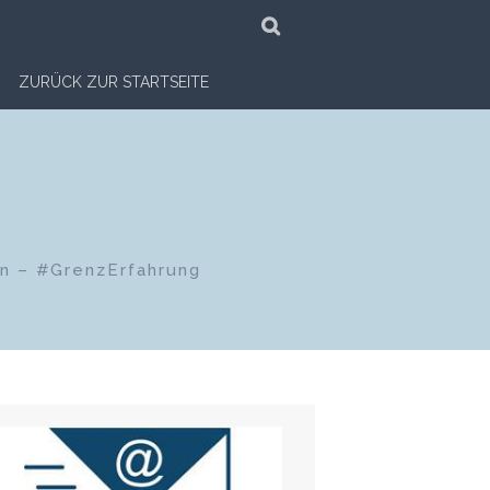
SUCHE
ZURÜCK ZUR STARTSEITE
en – #GrenzErfahrung