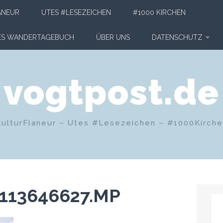
ANEUR
UTES #LESEZEICHEN
#1000 KIRCHEN
HES WANDERTAGEBUCH
ÜBER UNS
DATENSCHUTZ
vogtpost.de
KulturFlaneur – Utes #Lesezeichen – #1000Kirch
113646627.MP