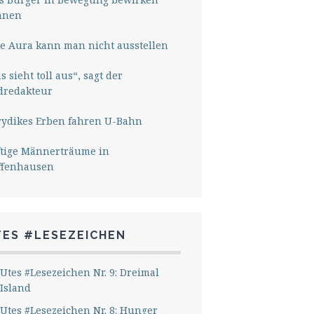
nnen
e Aura kann man nicht ausstellen
s sieht toll aus“, sagt der
dredakteur
rydikes Erben fahren U-Bahn
ftige Männerträume in
ffenhausen
TES #LESEZEICHEN
Utes #Lesezeichen Nr. 9: Dreimal
Island
Utes #Lesezeichen Nr. 8: Hunger