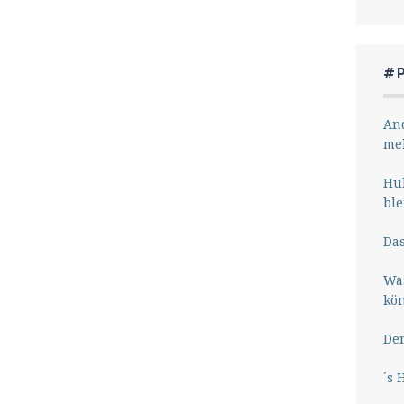
#
And
me
Hub
ble
Das
Wa
kö
Der
´s 