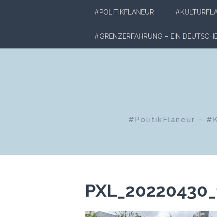
Zum
#POLITIKFLANEUR
#KULTURFL
Inhalt
springen
#GRENZERFAHRUNG – EIN DEUTSC
#PolitikFlaneur – #
PXL_20220430_