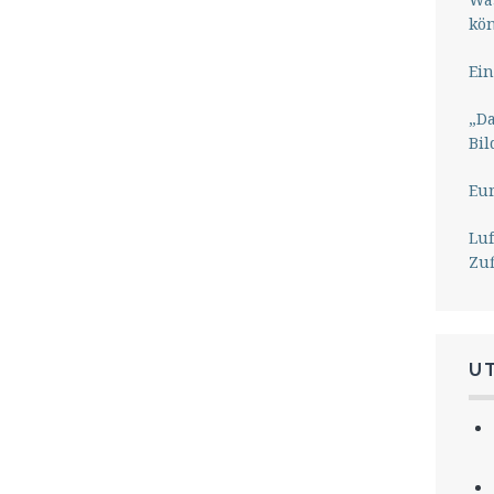
kö
Ein
„Da
Bil
Eu
Lu
Zu
U