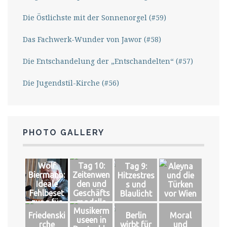
Die Östlichste mit der Sonnenorgel (#59)
Das Fachwerk-Wunder von Jawor (#58)
Die Entschandelung der „Entschandelten“ (#57)
Die Jugendstil-Kirche (#56)
PHOTO GALLERY
Wolf
Tag 10:
Tag 9:
Aleyna
Biermann:
Zeitenwen
Hitzestres
und die
Ideale
den und
s und
Türken
Fehlbeset
Geschäfts
Blaulicht
vor Wien
zung für
modelle
Musikerm
das große
Friedenski
Berlin
Moral
useen in
Glück
rche
wirbt für
und