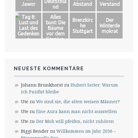
Deutschla
Jawor
Abstand
Verstand
nd
Tag 8:
Alles
Brenzkirc
Der
Lust und
bunt: Die
he
Winterde
Last des
Bäume
Stuttgart
mokrat
Gedenken
vor dem
s
Gropius-
Bau
NEUESTE KOMMENTARE
Johann Brunkhorst
zu
Hubert Seiter: Warum
ich Pazifist bleibe
Ute
zu
Wo sind sie, die alten weisen Männer?
Ute
zu
Eine Aura kann man nicht ausstellen
Ute
zu
Der Mob will pfeifen, nicht zuhören
Biggi Bender
zu
Willkommen im Jahr 2036 –
Morgenwelle live