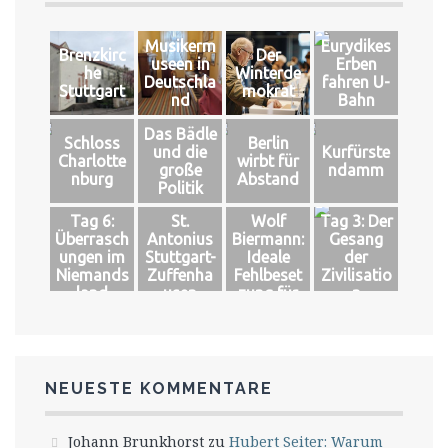
Musikerm
Eurydikes
Brenzkirc
Der
useen in
Erben
he
Winterde
Deutschla
fahren U-
Stuttgart
mokrat
nd
Bahn
Das Bädle
Schloss
Berlin
und die
Kurfürste
Charlotte
wirbt für
große
ndamm
nburg
Abstand
Politik
Tag 6:
St.
Wolf
Tag 3: Der
Überrasch
Antonius
Biermann:
Gesang
ungen im
Stuttgart-
Ideale
der
Niemands
Zuffenha
Fehlbeset
Zivilisatio
land
usen
zung für
n
das große
Glück
NEUESTE KOMMENTARE
Johann Brunkhorst
zu
Hubert Seiter: Warum