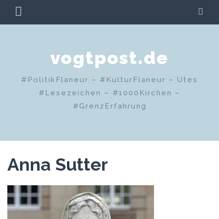
Zum
PRIMÄRES
SU
Inhalt
MENÜ
springen
vogtpost.de
#PolitikFlaneur – #KulturFlaneur – Utes
#Lesezeichen – #1000Kirchen –
#GrenzErfahrung
Anna Sutter