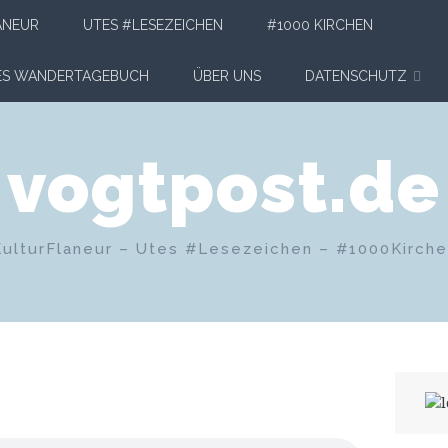
ANEUR
UTES #LESEZEICHEN
#1000 KIRCHEN
HES WANDERTAGEBUCH
ÜBER UNS
DATENSCHUTZ
vogtpost.de
KulturFlaneur – Utes #Lesezeichen – #1000Kirch