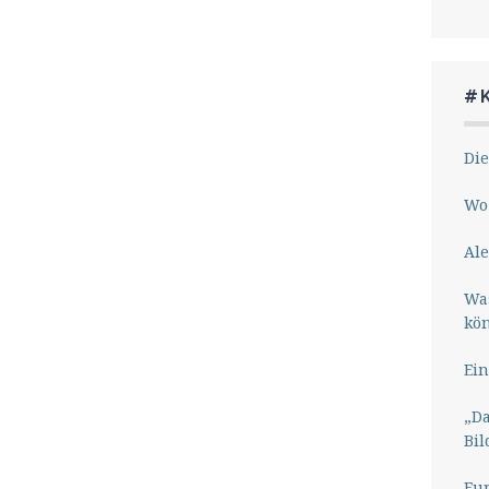
#
Die
Wo 
Ale
Wa
kö
Ein
„Da
Bil
Eu