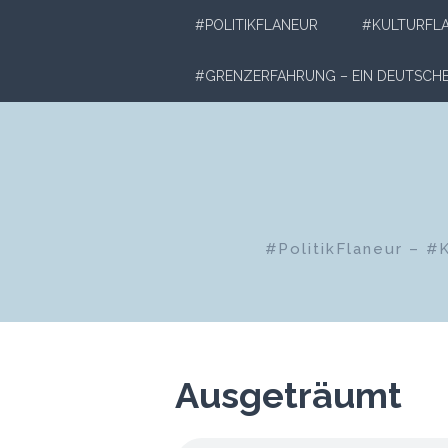
Zum
#POLITIKFLANEUR
#KULTURFL
Inhalt
springen
#GRENZERFAHRUNG – EIN DEUTSC
#PolitikFlaneur – #
Ausgeträumt