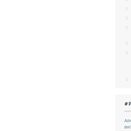
#
And
me