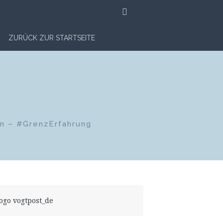
SUCHE
ZURÜCK ZUR STARTSEITE
en – #GrenzErfahrung