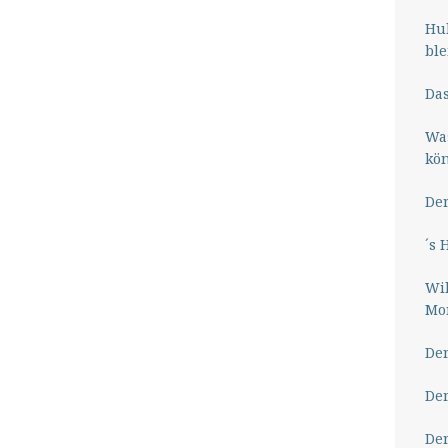
Hub
ble
Das
Wa
kö
Der
´s 
Wil
Mor
Der
Der
Der