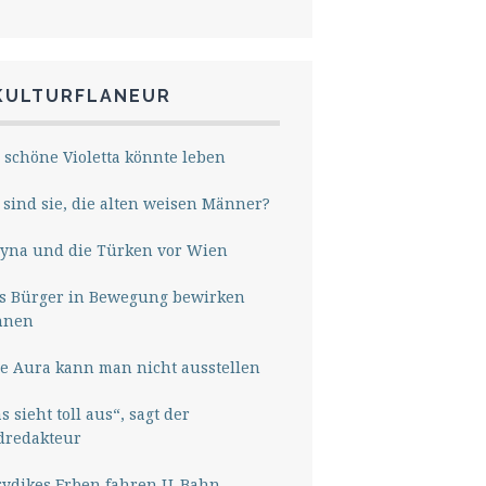
KULTURFLANEUR
 schöne Violetta könnte leben
sind sie, die alten weisen Männer?
yna und die Türken vor Wien
s Bürger in Bewegung bewirken
nnen
e Aura kann man nicht ausstellen
s sieht toll aus“, sagt der
dredakteur
rydikes Erben fahren U-Bahn