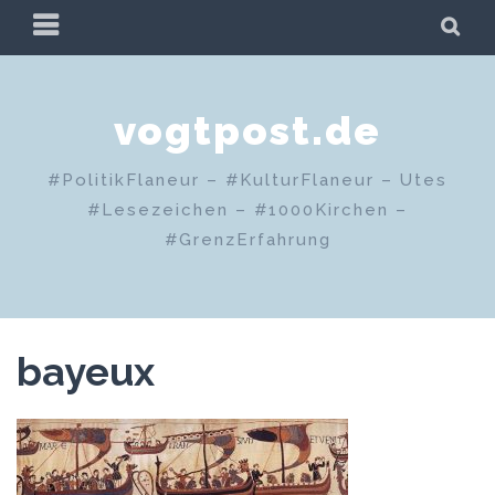
Zum
PRIMÄRES
SU
Inhalt
MENÜ
springen
vogtpost.de
#PolitikFlaneur – #KulturFlaneur – Utes
#Lesezeichen – #1000Kirchen –
#GrenzErfahrung
bayeux