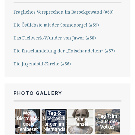
Fragliches Versprechen im Barockgewand (#60)
Die Östlichste mit der Sonnenorgel (#59)
Das Fachwerk-Wunder von Jawor (#58)
Die Entschandelung der „Entschandelten“ (#57)
Die Jugendstil-Kirche (#56)
PHOTO GALLERY
Wolf
Tag 6:
Tag 7: Im
Biermann:
Überrasch
Fanny
Haus des
Ideale
ungen im
Hensel
Volkes
Fehlbeset
Niemands
zung für
land