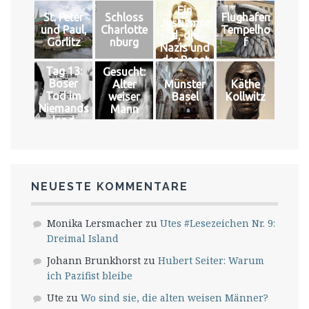
Ein
das große
St. Peter
Schloss
Flughafen
Justizmor
Glück
und Paul,
Charlotte
Tempelho
d, die
Görlitz
nburg
f
Nazis und
der Papst
Tag 13:
Gesucht:
Böser
Alter
Münster
Käthe
Tod im
weiser
Basel
Kollwitz
Niemands
Mann
land
NEUESTE KOMMENTARE
Monika Lersmacher
zu
Utes #Lesezeichen Nr. 9:
Dreimal Island
Johann Brunkhorst
zu
Hubert Seiter: Warum
ich Pazifist bleibe
Ute
zu
Wo sind sie, die alten weisen Männer?