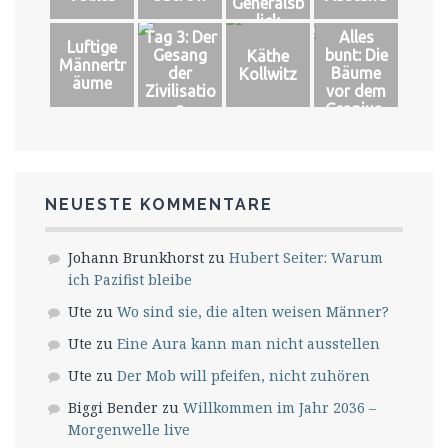
Generalsb
lick
Tag 3: Der
Alles
Luftige
Gesang
bunt: Die
Käthe
Männertr
der
Bäume
Kollwitz
äume
Zivilisatio
vor dem
n
Gropius-
Bau
NEUESTE KOMMENTARE
Johann Brunkhorst
zu
Hubert Seiter: Warum
ich Pazifist bleibe
Ute
zu
Wo sind sie, die alten weisen Männer?
Ute
zu
Eine Aura kann man nicht ausstellen
Ute
zu
Der Mob will pfeifen, nicht zuhören
Biggi Bender
zu
Willkommen im Jahr 2036 –
Morgenwelle live