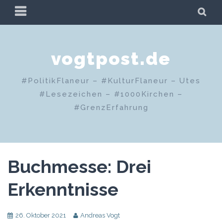
Zum
PRIMÄRES
SU
Inhalt
MENÜ
springen
vogtpost.de
#PolitikFlaneur – #KulturFlaneur – Utes
#Lesezeichen – #1000Kirchen –
#GrenzErfahrung
Buchmesse: Drei
Erkenntnisse
26. Oktober 2021
Andreas Vogt