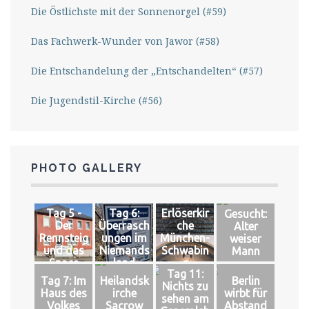
Die Östlichste mit der Sonnenorgel (#59)
Das Fachwerk-Wunder von Jawor (#58)
Die Entschandelung der „Entschandelten“ (#57)
Die Jugendstil-Kirche (#56)
PHOTO GALLERY
Tag 5 -
Tag 6:
Erlöserkir
Gesucht:
Der
Überrasch
che
Alter
Rennsteig
ungen im
München-
weiser
und das
Niemands
Schwabin
Mann
Space
land
g
Tag 11:
Tag 7: Im
Heilandsk
Berlin
Nichts zu
Haus des
irche
wirbt für
sehen am
Volkes
Sacrow
Abstand