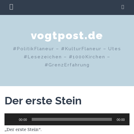
Zum
PRIMÄRES
SU
Inhalt
MENÜ
springen
vogtpost.de
#PolitikFlaneur – #KulturFlaneur – Utes
#Lesezeichen – #1000Kirchen –
#GrenzErfahrung
Der erste Stein
Audio-
00:00
00:00
Player
„Der erste Stein“.