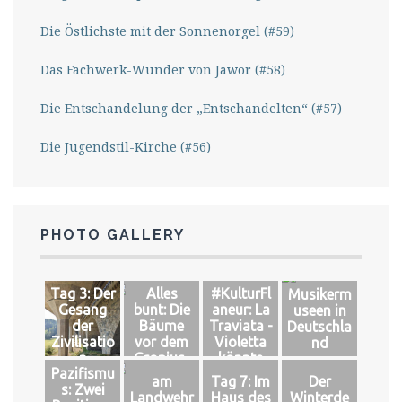
Die Östlichste mit der Sonnenorgel (#59)
Das Fachwerk-Wunder von Jawor (#58)
Die Entschandelung der „Entschandelten“ (#57)
Die Jugendstil-Kirche (#56)
PHOTO GALLERY
Tag 3: Der
Alles
#KulturFl
Musikerm
Gesang
bunt: Die
aneur: La
useen in
der
Bäume
Traviata -
Deutschla
Zivilisatio
vor dem
Violetta
nd
n
Gropius-
könnte
Pazifismu
Bau
leben
am
Tag 7: Im
Der
s: Zwei
Landwehr
Haus des
Winterde