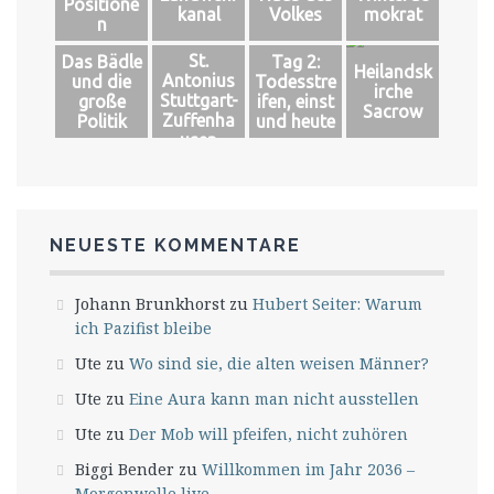
Positione
kanal
Volkes
mokrat
n
St.
Das Bädle
Tag 2:
Heilandsk
Antonius
und die
Todesstre
irche
Stuttgart-
große
ifen, einst
Sacrow
Zuffenha
Politik
und heute
usen
NEUESTE KOMMENTARE
Johann Brunkhorst
zu
Hubert Seiter: Warum
ich Pazifist bleibe
Ute
zu
Wo sind sie, die alten weisen Männer?
Ute
zu
Eine Aura kann man nicht ausstellen
Ute
zu
Der Mob will pfeifen, nicht zuhören
Biggi Bender
zu
Willkommen im Jahr 2036 –
Morgenwelle live