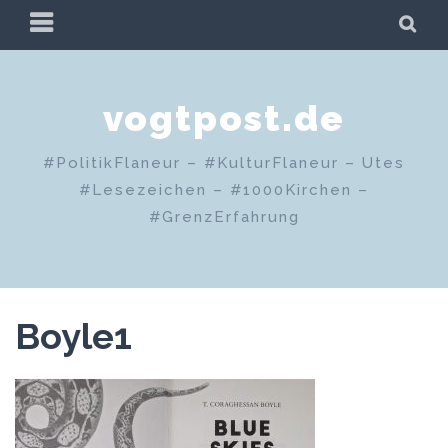
Zum
PRIMÄRES
SU
Inhalt
MENÜ
springen
vogtpost.de
#PolitikFlaneur – #KulturFlaneur – Utes
#Lesezeichen – #1000Kirchen –
#GrenzErfahrung
Boyle1