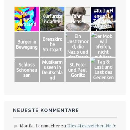
#KulturFl
Moral
aneur: La
Kurfürste
Fanny
und
Traviata -
ndamm
Hensel
Verstand
Violetta
könnte
Ein
Der Mob
leben
Brenzkirc
Justizmor
will
Bürger in
he
d, die
pfeifen,
Bewegung
Stuttgart
Nazis und
nicht
der Papst
zuhören
Tag 8:
Musikerm
Schloss
St. Peter
Lust und
useen in
Schönhau
und Paul,
Last des
Deutschla
sen
Görlitz
Gedenken
nd
s
NEUESTE KOMMENTARE
Monika Lersmacher
zu
Utes #Lesezeichen Nr. 9: