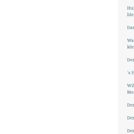
Hub
ble
Das
Wa
kö
Der
´s 
Wil
Mor
Der
Der
Der