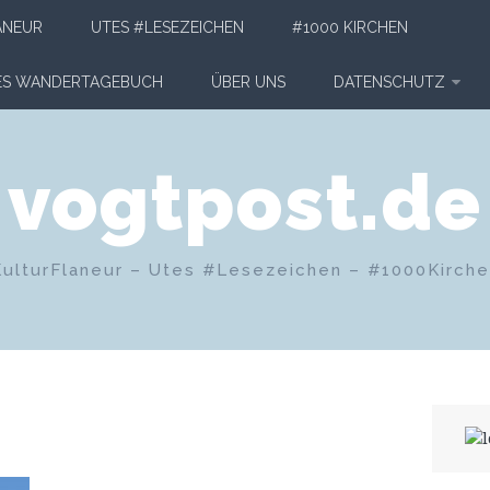
ANEUR
UTES #LESEZEICHEN
#1000 KIRCHEN
HES WANDERTAGEBUCH
ÜBER UNS
DATENSCHUTZ
vogtpost.de
KulturFlaneur – Utes #Lesezeichen – #1000Kirch