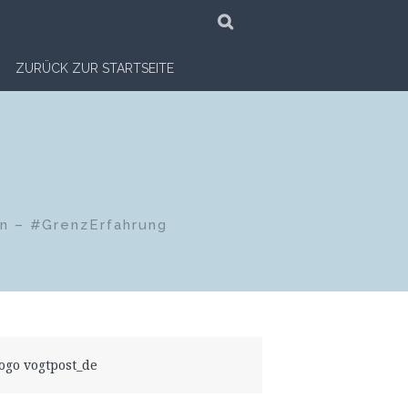
SUCHE
ZURÜCK ZUR STARTSEITE
en – #GrenzErfahrung