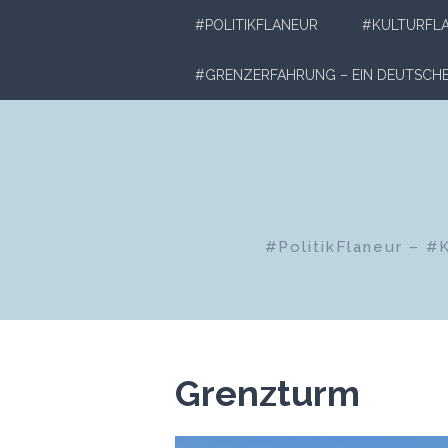
Zum
#POLITIKFLANEUR
#KULTURFL
Inhalt
springen
#GRENZERFAHRUNG – EIN DEUTSC
#PolitikFlaneur – #
Grenzturm