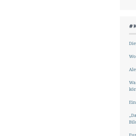
#
Die
Wo 
Ale
Wa
kö
Ein
„Da
Bil
Eu