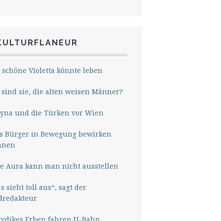
KULTURFLANEUR
 schöne Violetta könnte leben
sind sie, die alten weisen Männer?
yna und die Türken vor Wien
s Bürger in Bewegung bewirken
nnen
e Aura kann man nicht ausstellen
s sieht toll aus“, sagt der
dredakteur
rydikes Erben fahren U-Bahn