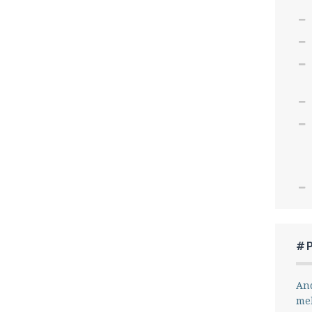
#
And
me