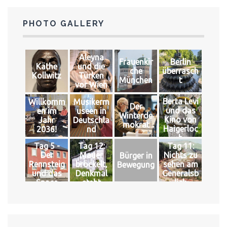
PHOTO GALLERY
Aleyna
Frauenkir
Berlin
Käthe
und die
che
überrasch
Kollwitz
Türken
München
t
vor Wien
Berta Levi
Willkomm
Musikerm
Der
und das
en im
useen in
Winterde
Kino von
Jahr
Deutschla
mokrat
Haigerloc
2036!
nd
h
Tag 5 -
Tag 12:
Tag 11:
Der
Mauer
Nichts zu
Bürger in
Rennsteig
bröckelt,
sehen am
Bewegung
und das
Denkmal
Generalsb
Space
steht
lick